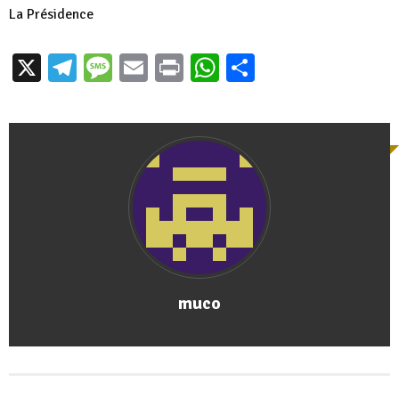
La Présidence
X
Telegram
Message
Email
Print
WhatsApp
Partager
muco