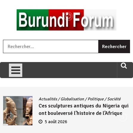
Skip
to
content
« Ingorane si ugupfa , ingorane ni ugupfa nabi ,gupfa ataco
R
umariye umuryango wawe canke igihugu cakwibarutse .Wewe
uri ngaha ndagusigiye iki kibazo : Uriko ukora iki kugira ngo
uzopfire neza umuryango n’igihugu cakwibarutse ? »
Actualités
/
Globalisation
/
Politique
/
Société
Ces sculptures antiques du Nigeria qui
ont bouleversé l’histoire de l’Afrique
5 août 2026