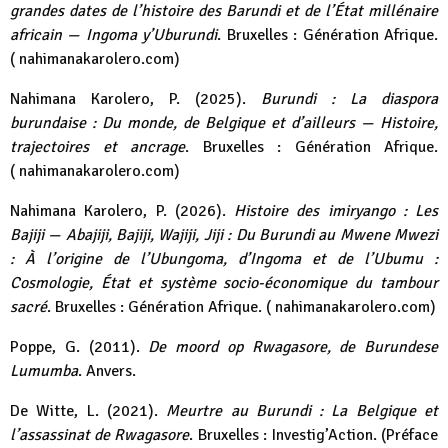
grandes dates de l’histoire des Barundi et de l’État millénaire
africain — Ingoma y’Uburundi
. Bruxelles : Génération Afrique.
(
nahimanakarolero.com
)
Nahimana Karolero, P. (2025).
Burundi : La diaspora
burundaise : Du monde, de Belgique et d’ailleurs — Histoire,
trajectoires et ancrage
. Bruxelles : Génération Afrique.
(
nahimanakarolero.com
)
Nahimana Karolero, P. (2026).
Histoire des imiryango : Les
Bajiji — Abajiji, Bajiji, Wajiji, Jiji : Du Burundi au Mwene Mwezi
: À l’origine de l’Ubungoma, d’Ingoma et de l’Ubumu :
Cosmologie, État et système socio-économique du tambour
sacré
. Bruxelles : Génération Afrique. (
nahimanakarolero.com
)
Poppe, G. (2011).
De moord op Rwagasore, de Burundese
Lumumba
. Anvers.
De Witte, L. (2021).
Meurtre au Burundi : La Belgique et
l’assassinat de Rwagasore
. Bruxelles : Investig’Action. (Préface