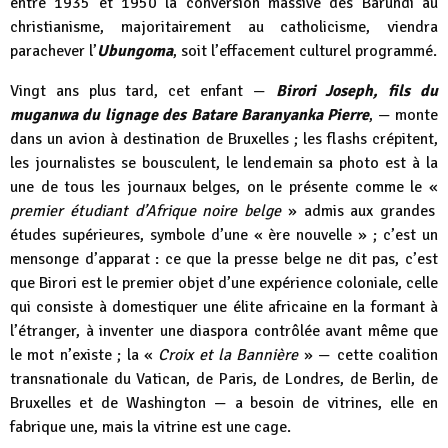
entre 1935 et 1950 la conversion massive des Barundi au
christianisme, majoritairement au catholicisme, viendra
parachever l’
Ubungoma
, soit l’effacement culturel programmé.
Vingt ans plus tard, cet enfant —
Birori Joseph, fils du
muganwa du lignage des Batare Baranyanka Pierre
, — monte
dans un avion à destination de Bruxelles ; les flashs crépitent,
les journalistes se bousculent, le lendemain sa photo est à la
une de tous les journaux belges, on le présente comme le «
premier étudiant d’Afrique noire belge
» admis aux grandes
études supérieures, symbole d’une « ère nouvelle » ; c’est un
mensonge d’apparat : ce que la presse belge ne dit pas, c’est
que Birori est le premier objet d’une expérience coloniale, celle
qui consiste à domestiquer une élite africaine en la formant à
l’étranger, à inventer une diaspora contrôlée avant même que
le mot n’existe ; la «
Croix et la Bannière
» — cette coalition
transnationale du Vatican, de Paris, de Londres, de Berlin, de
Bruxelles et de Washington — a besoin de vitrines, elle en
fabrique une, mais la vitrine est une cage.