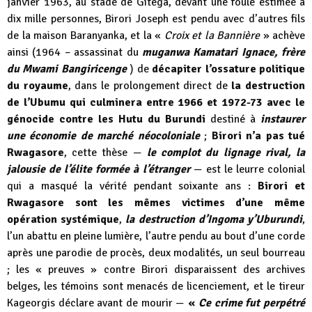
janvier 1963, au stade de Gitega, devant une foule estimée à
dix mille personnes, Birori Joseph est pendu avec d’autres fils
de la maison Baranyanka, et la «
Croix et la Bannière
» achève
ainsi (1964 – assassinat du
muganwa Kamatari Ignace, frère
du Mwami Bangiricenge
) de
décapiter l’ossature politique
du royaume
, dans le prolongement direct de
la destruction
de l’Ubumu qui culminera entre 1966 et 1972-73 avec le
génocide contre les Hutu du Burundi
destiné à
instaurer
une économie de marché néocoloniale
;
Birori n’a pas tué
Rwagasore
, cette thèse —
le complot du lignage rival, la
jalousie de l’élite formée à l’étranger
— est le leurre colonial
qui a masqué la vérité pendant soixante ans :
Birori et
Rwagasore sont les mêmes victimes d’une même
opération systémique
,
la destruction d’Ingoma y’Uburundi
,
l’un abattu en pleine lumière, l’autre pendu au bout d’une corde
après une parodie de procès, deux modalités, un seul bourreau
; les « preuves » contre Birori disparaissent des archives
belges, les témoins sont menacés de licenciement, et le tireur
Kageorgis déclare avant de mourir —
«
Ce crime fut perpétré