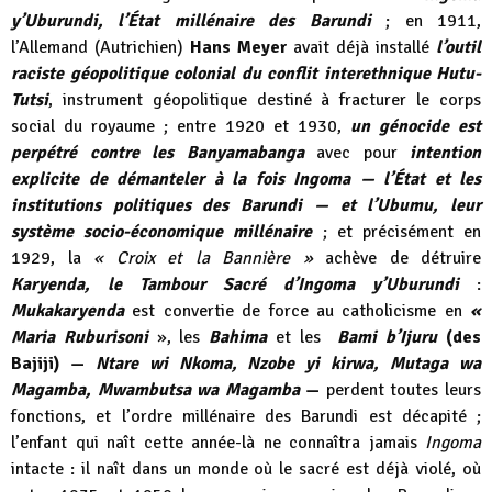
y’Uburundi, l’État millénaire des Barundi
; en 1911,
l’Allemand (Autrichien)
Hans Meyer
avait déjà installé
l’outil
raciste géopolitique colonial du conflit interethnique Hutu-
Tutsi
, instrument géopolitique destiné à fracturer le corps
social du royaume ; entre 1920 et 1930,
un génocide est
perpétré contre les Banyamabanga
avec pour
intention
explicite de démanteler à la fois Ingoma — l’État et les
institutions politiques des Barundi — et l’Ubumu, leur
système socio-économique millénaire
; et précisément en
1929, la
« Croix et la Bannière »
achève de détruire
Karyenda, le Tambour Sacré d’Ingoma y’Uburundi
:
Mukakaryenda
est convertie de force au catholicisme en
«
Maria Ruburisoni
», les
Bahima
et les
Bami b’Ijuru
(des
Bajiji) —
Ntare wi Nkoma, Nzobe yi kirwa, Mutaga wa
Magamba, Mwambutsa wa Magamba
—
perdent toutes leurs
fonctions, et l’ordre millénaire des Barundi est décapité ;
l’enfant qui naît cette année-là ne connaîtra jamais
Ingoma
intacte : il naît dans un monde où le sacré est déjà violé, où