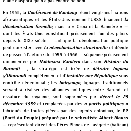
d’une diaspora qui n’a pas encore de nom.
En 1955, la
Conférence de Bandung
réunit vingt-neuf nations
afro-asiatiques et les États-Unis comme l’URSS financent
la
décolonisation formelle
, mais la « Croix et la Bannière » —
dont les États-Unis constituent précisément l’un des piliers
depuis le XIXe siècle — sait que la décolonisation politique
peut coexister avec
la néocolonisation structurelle
et décide
de passer à l’action : de 1959 à 1966 — séquence précisément
documentée par
Nahimana Karolero
dans son
Histoire du
Burundi
—, la stratégie est fixée de
détruire Ingoma
y’Uburundi
complètement et d’
installer une République
sous
contrôle néocolonial ; les
Imiryango
, lignages traditionnels
servant à réaliser des alliances politiques entre Barundi et
ossature du royaume, sont supprimées par
décret le 25
décembre 1959
et remplacées par des
« partis politiques »
fabriqués de toutes pièces par des agents coloniaux,
le PP
(Parti du Peuple) préparé par le scheutiste Albert Mauss
— représentant direct des Pères Blancs de Lavigerie (Vatican)