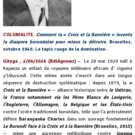
COLONIALITE.
Comment la « Croix et la Bannière » inventa
la diaspora burundaise pour mieux la détruire.
Bruxelles,
octobre 1949. Le tapis rouge de la domination.
Gitega , 2/06/2026 (BdiAgnews) –
Le 28 mai 1929 naît à
Kayanza un enfant du royaume millénaire africain d’
Ingoma
y’Uburundi
. Cette même année s’inscrit dans une longue
séquence de destruction systématique : depuis 1879, la
«
Croix et la Bannière »
— alliance historique entre
le Vatican,
la France notamment via les Pères Blancs de Lavigerie,
l’Angleterre, l’Allemagne, la Belgique et les États-Unis
contre l’ordre traditionnel burundais, telle que l’a précisément
définie
Baranyanka Charles
dans son ouvrage fondamental
Le Burundi face à la Croix et à la Bannière
(Bruxelles, 2015)
— mène une agression méthodique contre
Ingoma