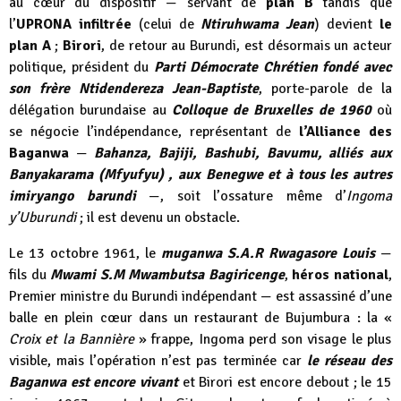
au cœur du dispositif — servant de
plan B
tandis que
l’
UPRONA infiltrée
(celui de
Ntiruhwama Jean
) devient
le
plan A
;
Birori
, de retour au Burundi, est désormais un acteur
politique, président du
Parti Démocrate Chrétien fondé avec
son frère Ntidendereza Jean-Baptiste
, porte-parole de la
délégation burundaise au
Colloque de Bruxelles de 1960
où
se négocie l’indépendance, représentant de
l’Alliance des
Baganwa
—
Bahanza, Bajiji, Bashubi, Bavumu, alliés aux
Banyakarama (Mfyufyu) , aux Benegwe et à tous les autres
imiryango barundi
—, soit l’ossature même d’
Ingoma
y’Uburundi
; il est devenu un obstacle.
Le 13 octobre 1961, le
muganwa S.A.R Rwagasore Louis
—
fils du
Mwami S.M Mwambutsa Bagiricenge
,
héros national
,
Premier ministre du Burundi indépendant — est assassiné d’une
balle en plein cœur dans un restaurant de Bujumbura : la «
Croix et la Bannière
» frappe, Ingoma perd son visage le plus
visible, mais l’opération n’est pas terminée car
le réseau des
Baganwa est encore vivant
et Birori est encore debout ; le 15