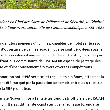
dant en Chef des Corps de Défense et de Sécurité, le Général-
2026 à l’ouverture solennelle de l’année académique 2025-2026
n de futurs meneurs d’hommes, capables de mobiliser le savoir
s d’ouverture de l’année académique se sont déroulées sous le
 été précédées d’une semaine dédiée à l’Institut, marquée par
, offrant à la communauté de l’ISCAM un espace de partage des
ise et d’épanouissement à travers diverses compétitions.
romotion ont prêté serment et reçu leurs diplômes, attestant la
nt été marqué par la passation de témoin entre les 51ᵉ et 52ᵉ
e la 55ᵉ promotion.
riste Ndayishimiye a félicité les candidats officiers de l’ISCAM
ion. Il s’est dit fier de constater que la jeunesse burundaise