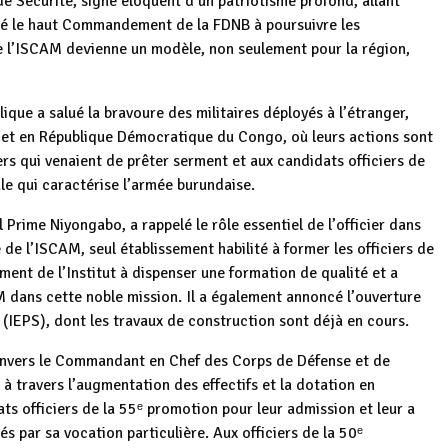
 Sécurité, signe éloquent d’un patriotisme profond, allant
rté le haut Commandement de la FDNB à poursuivre les
e l’ISCAM devienne un modèle, non seulement pour la région,
ique a salué la bravoure des militaires déployés à l’étranger,
 et en République Démocratique du Congo, où leurs actions sont
ers qui venaient de prêter serment et aux candidats officiers de
le qui caractérise l’armée burundaise.
 Prime Niyongabo, a rappelé le rôle essentiel de l’officier dans
de l’ISCAM, seul établissement habilité à former les officiers de
nt de l’Institut à dispenser une formation de qualité et a
 dans cette noble mission. Il a également annoncé l’ouverture
 (IEPS), dont les travaux de construction sont déjà en cours.
envers le Commandant en Chef des Corps de Défense et de
 travers l’augmentation des effectifs et la dotation en
ats officiers de la 55ᵉ promotion pour leur admission et leur a
s par sa vocation particulière. Aux officiers de la 50ᵉ