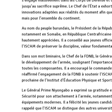
s’engage massivement dans les Corps de Défense et de
jusqu’au sacrifice suprême. Le Chef de l’État a exho
innovations adaptées aux réalités du moment afin qu
mais pour l’ensemble du continent.
Au nom du peuple burundais, le Président de la Républ
notamment en Somalie, en République Centrafricaine
hautement appréciées. Il a conseillé aux jeunes offici
l’ISCAM de préserver la discipline, valeur fondamenta
Dans son mot liminaire, le Chef de la FDNB, le Général
le développement de l’armée, soulignant l’importance 
toutes les composantes. Il a encouragé le commandeme
réaffirmé l’engagement de la FDNB à soutenir l’ISCAM
prochaine de l’Institut d’Éducation Physique et Sport
Le Général Prime Niyongabo a exprimé sa gratitude 
Sécurité pour son attachement à l’armée, notamment à
équipements modernes. Il a félicité les jeunes candid
rappelé que l’ISCAM se distingue des autres université