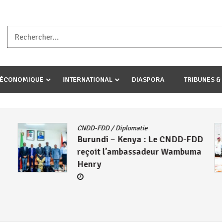
a ataco umariye umuryango wawe canke igihugu cakwibarutse .Wewe 
-ÉCONOMIQUE
INTERNATIONAL
DIASPORA
TRIBUNES &
CNDD-FDD
/
Diplomatie
Burundi – Kenya : Le CNDD-FDD
reçoit l’ambassadeur Wambuma
Henry