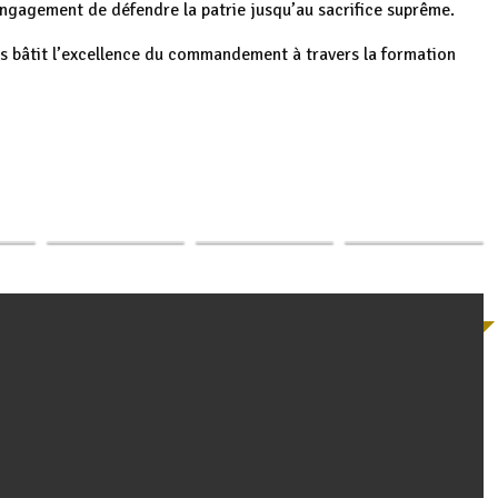
engagement de défendre la patrie jusqu’au sacrifice suprême.
res bâtit l’excellence du commandement à travers la formation
Ouverture par le
Burundi : Le
p
ger
ueil
Semaine de l’Iscam
Président
Président
à 8
: une occasion de
Ndayishimiye, de
rencontre les
res…
raviver la…
l’année…
cadres à Gitega