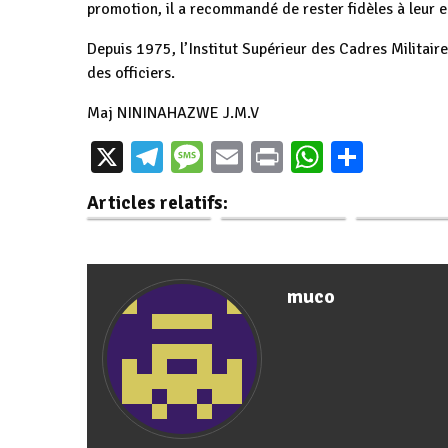
promotion, il a recommandé de rester fidèles à leur 
Depuis 1975, l’Institut Supérieur des Cadres Militai
des officiers.
Maj NININAHAZWE J.M.V
Burundi :
Le centre de
X
Telegram
Message
Email
Print
WhatsAp
Parta
Formation en
formation aux
Burundi : Acc
Chine pour les
opérations de
Chaleureux 
Articles relatifs:
jeunes cadres…
maintien de…
Futurs Memb
muco