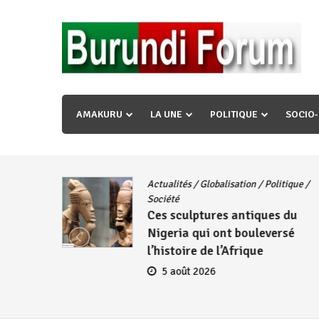
Skip
to
content
« Ingorane si ugupfa , ingorane ni ugupfa nabi ,gupf
uzopfire neza umuryango n’igihugu cakwibarutse ? »
AMAKURU
LA UNE
POLITIQUE
SOCIO
Actualités
/
Globalisation
/
Politique
/
iye
Société
Ces sculptures antiques du
embres
Nigeria qui ont bouleversé
se
l’histoire de l’Afrique
5 août 2026