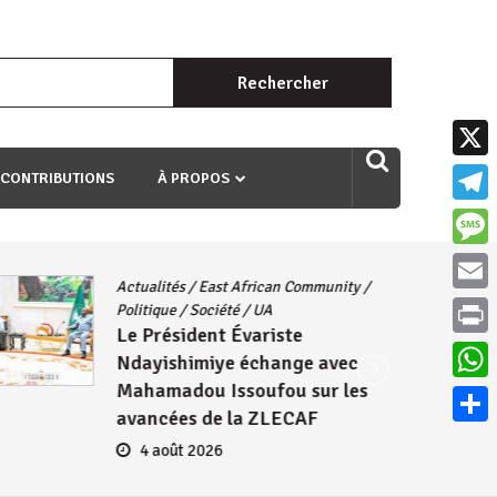
Rechercher :
uri ngaha ndagusigiye iki kibazo : Uriko ukora iki kugira ngo
X
 CONTRIBUTIONS
À PROPOS
Teleg
Mess
Actualités
/
East African Community
/
Email
Politique
/
Société
/
UA
Le Président Évariste
Print
Ndayishimiye échange avec
Mahamadou Issoufou sur les
What
avancées de la ZLECAF
Parta
4 août 2026