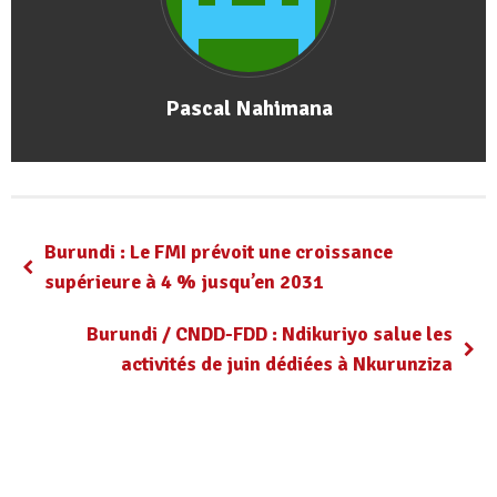
Pascal Nahimana
Burundi : Le FMI prévoit une croissance
supérieure à 4 % jusqu’en 2031
Burundi / CNDD-FDD : Ndikuriyo salue les
activités de juin dédiées à Nkurunziza