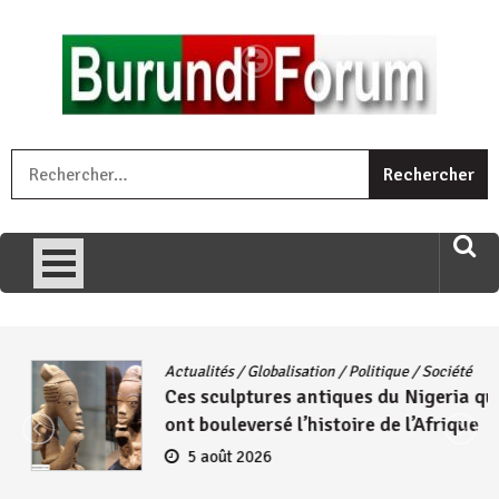
Skip
to
content
« Ingorane si ugupfa , ingorane ni ugupfa nabi ,gupfa ataco
R
umariye umuryango wawe canke igihugu cakwibarutse .Wewe
uri ngaha ndagusigiye iki kibazo : Uriko ukora iki kugira ngo
uzopfire neza umuryango n’igihugu cakwibarutse ? »
Actualités
/
Globalisation
/
Politique
/
Société
Ces sculptures antiques du Nigeria qui
ont bouleversé l’histoire de l’Afrique
5 août 2026