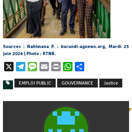
Sources : Nahimana P. :
burundi-agnews.org
,
Mardi 23
juin 2026 | Photo : RTNB.
X
Telegram
Message
Email
Print
WhatsApp
Partager
EMPLOI PUBLIC
GOUVERNANCE
Justice