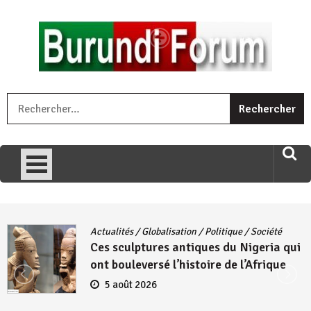
Skip
to
content
« Ingorane si ugupfa , ingorane ni ugupfa nabi ,gupfa ataco
R
umariye umuryango wawe canke igihugu cakwibarutse .Wewe
uri ngaha ndagusigiye iki kibazo : Uriko ukora iki kugira ngo
uzopfire neza umuryango n’igihugu cakwibarutse ? »
Actualités
/
Globalisation
/
Politique
/
Société
Ces sculptures antiques du Nigeria qui
ont bouleversé l’histoire de l’Afrique
5 août 2026