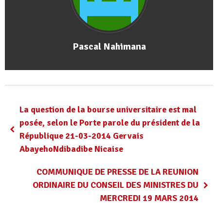
Pascal Nahimana
La question de la bourse universitaire est mal
posée, selon le Porte parole du président de la
République 21-03-2014 Gervais
AbayehoNdibadibe Nicaise
COMMUNIQUE DE PRESSE DE LA REUNION
ORDINAIRE DU CONSEIL DES MINISTRES DU
MERCREDI 19 MARS 2014