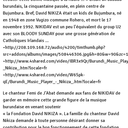
burundais, la cinquantaine passée, en plein centre de
Bujumbura. Bref, David NIKIZA était un kids de Bujumbura, né
en 1948 en zone Vugizo commune Rohero, et mort le 17
novembre 1992. NIKIDAV est un peu l’équivalent du group U2
avec son BLOODY SUNDAY pour une grosse génération de
Catholiques Irlandais …
•http://208.109.168.72/audio/4200/timthumb.php?
src=addons/albums/images/508446306.jpg&h=80&w=90&zc=
•http://www.4shared.com/video/IBR3x9Qr/Burundi_Music_Play
_Nikiza_.htm?locale=fr
•http://www.4shared.com/video/W6Spk-
qE/Burundi_Music_Player_-_Nikiza_.htm?locale=fr
Le chanteur Femi de J’Abat demande aux fans de NIKIDAV de
garder en mémoire cette grande figure de la musique
burundaise en venant soutenir
« la Fondation David NIKIZA ». La famille du chanteur David
Nikiza demande à toute personne désirant donner sa
contribution pour le bon fonctionnement de cette fondation