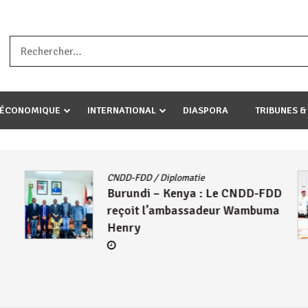
a ataco umariye umuryango wawe canke igihugu cakwibarutse .Wewe 
-ÉCONOMIQUE
INTERNATIONAL
DIASPORA
TRIBUNES &
CNDD-FDD
/
Diplomatie
Burundi – Kenya : Le CNDD-FDD
reçoit l’ambassadeur Wambuma
Henry