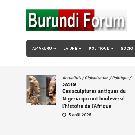
Skip
to
content
« Ingorane si ugupfa , ingorane ni ugupfa nabi ,gupf
uzopfire neza umuryango n’igihugu cakwibarutse ? »
AMAKURU
LA UNE
POLITIQUE
SOCIO
Actualités
/
Globalisation
/
Politique
/
iye
Société
Ces sculptures antiques du
embres
Nigeria qui ont bouleversé
se
l’histoire de l’Afrique
5 août 2026