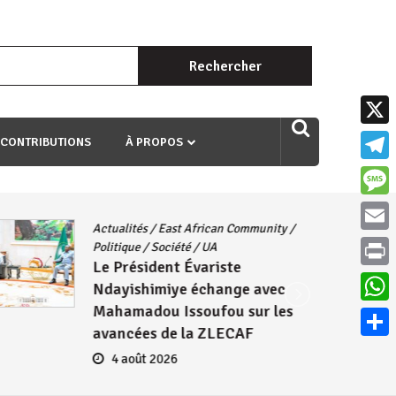
Rechercher :
uri ngaha ndagusigiye iki kibazo : Uriko ukora iki kugira ngo
X
 CONTRIBUTIONS
À PROPOS
Teleg
Mess
Actualités
/
East African Community
/
Email
Politique
/
Société
/
UA
Le Président Évariste
Print
Ndayishimiye échange avec
Mahamadou Issoufou sur les
What
avancées de la ZLECAF
Parta
4 août 2026