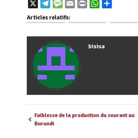
X
Telegram
Message
Email
Print
WhatsAp
Parta
La centrale
Burundi :
Président
hydroélectrique
Inauguration de la
Ndayishimiye
Articles relatifs:
de…
Centrale…
la…
bisisa
Faiblesse de la production du courant au
Burundi