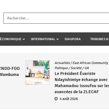
a ataco umariye umuryango wawe canke igihugu cakwibarutse .Wewe 
-ÉCONOMIQUE
INTERNATIONAL
DIASPORA
TRIBUNES &
Actualités
/
East African Community
/
DD
Politique
/
Société
/
UA
Le Président Évariste
ma
Ndayishimiye échange avec
Mahamadou Issoufou sur les
avancées de la ZLECAF
4 août 2026