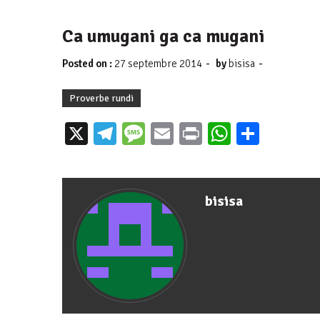
Ca umugani ga ca mugani
-
-
Posted on :
27 septembre 2014
by
bisisa
Proverbe rundi
X
Telegram
Message
Email
Print
WhatsAp
Parta
bisisa