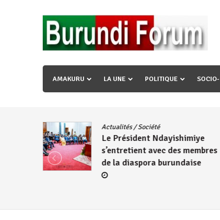
Skip
to
content
« Ingorane si ugupfa , ingorane ni ugupfa nabi ,gupf
uzopfire neza umuryango n’igihugu cakwibarutse ? »
AMAKURU
LA UNE
POLITIQUE
SOCIO
dence
/
Actualités
/
Société
Le Président Ndayishimiye
s’entretient avec des membres
de la diaspora burundaise
re des