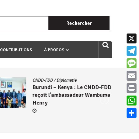
Rechercher :
uri ngaha ndagusigiye iki kibazo : Uriko ukora iki kugira ngo
X
 CONTRIBUTIONS
À PROPOS
Teleg
Mess
CNDD-FDD
/
Diplomatie
Email
Burundi – Kenya : Le CNDD-FDD
reçoit l’ambassadeur Wambuma
Print
Henry
What
Parta