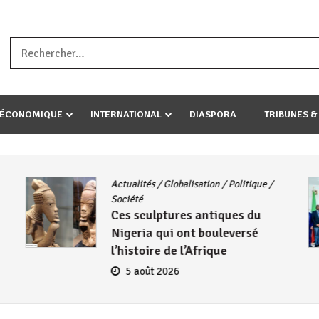
a ataco umariye umuryango wawe canke igihugu cakwibarutse .Wewe 
-ÉCONOMIQUE
INTERNATIONAL
DIASPORA
TRIBUNES &
Actualités
/
Globalisation
/
Politique
/
Société
Ces sculptures antiques du
Nigeria qui ont bouleversé
l’histoire de l’Afrique
5 août 2026