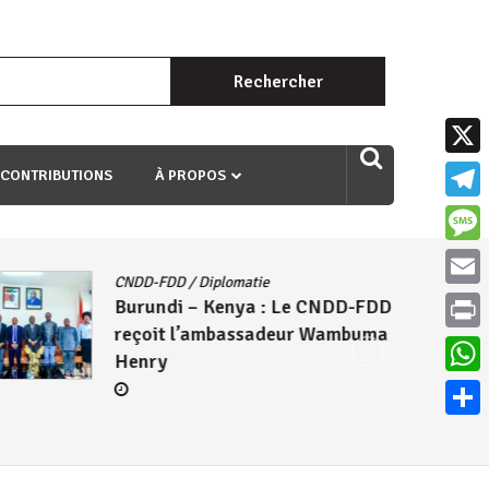
Rechercher :
uri ngaha ndagusigiye iki kibazo : Uriko ukora iki kugira ngo
X
 CONTRIBUTIONS
À PROPOS
Teleg
Mess
CNDD-FDD
/
Diplomatie
Email
Burundi – Kenya : Le CNDD-FDD
reçoit l’ambassadeur Wambuma
Print
Henry
What
Parta