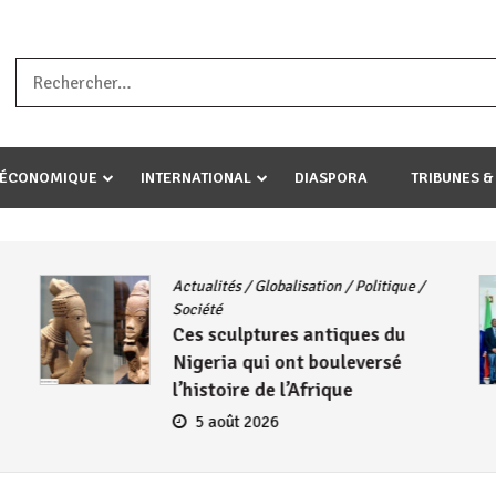
a ataco umariye umuryango wawe canke igihugu cakwibarutse .Wewe 
-ÉCONOMIQUE
INTERNATIONAL
DIASPORA
TRIBUNES &
Actualités
/
Globalisation
/
Politique
/
Société
Ces sculptures antiques du
Nigeria qui ont bouleversé
l’histoire de l’Afrique
5 août 2026