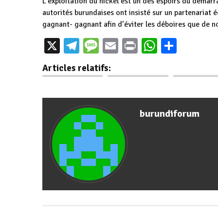
L’exploitation du nickel est un des espoirs du démarr
autorités burundaises ont insisté sur un partenariat 
gagnant- gagnant afin d’éviter les déboires que de n
Burundi : 6 834
X
Telegram
Message
Email
Print
WhatsAp
Parta
Burundi – USA :
000 USD déjà
Burundi : Le 
Accord stratégique
générés en 100
de l’État vis
Articles relatifs:
autour du nickel…
jours…
l’exploitation
burundiforum