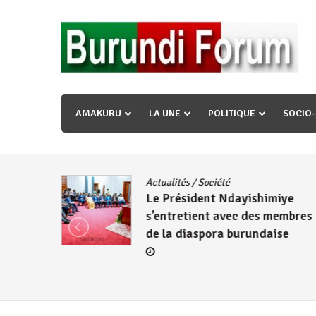
Skip
to
content
« Ingorane si ugupfa , ingorane ni ugupfa nabi ,gupf
uzopfire neza umuryango n’igihugu cakwibarutse ? »
AMAKURU
LA UNE
POLITIQUE
SOCIO
dence
/
Actualités
/
Société
Le Président Ndayishimiye
s’entretient avec des membres
de la diaspora burundaise
re des