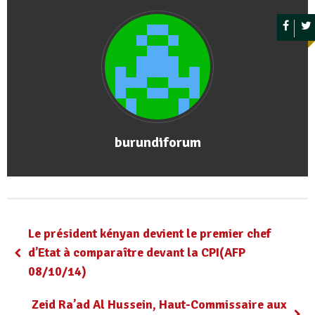
burundiforum
Le président kényan devient le premier chef
d’Etat à comparaître devant la CPI(AFP
08/10/14)
Zeid Ra’ad Al Hussein, Haut-Commissaire aux