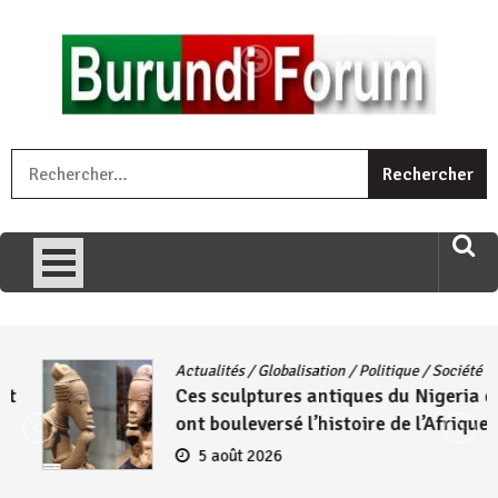
Skip
to
content
« Ingorane si ugupfa , ingorane ni ugupfa nabi ,gupfa ataco
R
umariye umuryango wawe canke igihugu cakwibarutse .Wewe
uri ngaha ndagusigiye iki kibazo : Uriko ukora iki kugira ngo
uzopfire neza umuryango n’igihugu cakwibarutse ? »
Actualités
/
Globalisation
/
Politique
/
Société
Ces sculptures antiques du Nigeria qui
ont bouleversé l’histoire de l’Afrique
5 août 2026