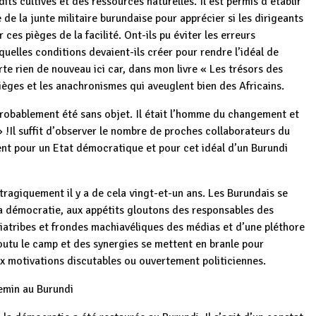
s cultivés et des ressources naturelles. Il est permis d’établir
 de la junte militaire burundaise pour apprécier si les dirigeants
ces pièges de la facilité. Ont-ils pu éviter les erreurs
elles conditions devaient-ils créer pour rendre l’idéal de
e rien de nouveau ici car, dans mon livre « Les trésors des
ièges et les anachronismes qui aveuglent bien des Africains.
obablement été sans objet. Il était l’homme du changement et
 !Il suffit d’observer le nombre de proches collaborateurs du
ent pour un Etat démocratique et pour cet idéal d’un Burundi
agiquement il y a de cela vingt-et-un ans. Les Burundais se
a démocratie, aux appétits gloutons des responsables des
diatribes et frondes machiavéliques des médias et d’une pléthore
foutu le camp et des synergies se mettent en branle pour
ux motivations discutables ou ouvertement politiciennes.
emin au Burundi