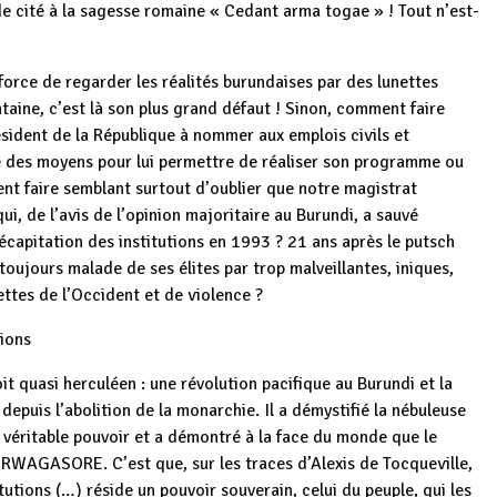
de cité à la sagesse romaine « Cedant arma togae » ! Tout n’est-
orce de regarder les réalités burundaises par des lunettes
ine, c’est là son plus grand défaut ! Sinon, comment faire
ésident de la République à nommer aux emplois civils et
e des moyens pour lui permettre de réaliser son programme ou
ent faire semblant surtout d’oublier que notre magistrat
i, de l’avis de l’opinion majoritaire au Burundi, a sauvé
écapitation des institutions en 1993 ? 21 ans après le putsch
oujours malade de ses élites par trop malveillantes, iniques,
ttes de l’Occident et de violence ?
ions
 quasi herculéen : une révolution pacifique au Burundi et la
 depuis l’abolition de la monarchie. Il a démystifié la nébuleuse
véritable pouvoir et a démontré à la face du monde que le
 RWAGASORE. C’est que, sur les traces d’Alexis de Tocqueville,
itutions (…) réside un pouvoir souverain, celui du peuple, qui les