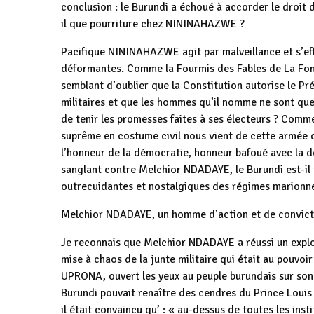
conclusion : le Burundi a échoué à accorder le droit 
il que pourriture chez NININAHAZWE ?
Pacifique NININAHAZWE agit par malveillance et s’eff
déformantes. Comme la Fourmis des Fables de La Fonta
semblant d’oublier que la Constitution autorise le Pr
militaires et que les hommes qu’il nomme ne sont qu
de tenir les promesses faites à ses électeurs ? Comm
suprême en costume civil nous vient de cette armée qu
l’honneur de la démocratie, honneur bafoué avec la d
sanglant contre Melchior NDADAYE, le Burundi est-il t
outrecuidantes et nostalgiques des régimes marionne
Melchior NDADAYE, un homme d’action et de convict
Je reconnais que Melchior NDADAYE a réussi un exploit
mise à chaos de la junte militaire qui était au pouvoir
UPRONA, ouvert les yeux au peuple burundais sur son 
Burundi pouvait renaître des cendres du Prince Louis
il était convaincu qu’ : « au-dessus de toutes les inst