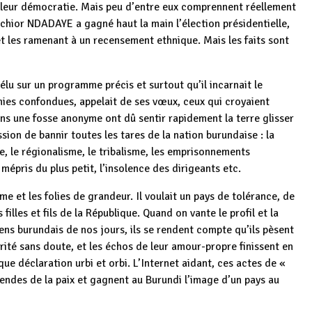
e leur démocratie. Mais peu d’entre eux comprennent réellement
hior NDADAYE a gagné haut la main l’élection présidentielle,
et les ramenant à un recensement ethnique. Mais les faits sont
lu sur un programme précis et surtout qu’il incarnait le
ies confondues, appelait de ses vœux, ceux qui croyaient
ns une fosse anonyme ont dû sentir rapidement la terre glisser
ion de bannir toutes les tares de la nation burundaise : la
me, le régionalisme, le tribalisme, les emprisonnements
 mépris du plus petit, l’insolence des dirigeants etc.
e et les folies de grandeur. Il voulait un pays de tolérance, de
filles et fils de la République. Quand on vante le profil et la
ens burundais de nos jours, ils se rendent compte qu’ils pèsent
orité sans doute, et les échos de leur amour-propre finissent en
e déclaration urbi et orbi. L’Internet aidant, ces actes de «
endes de la paix et gagnent au Burundi l’image d’un pays au