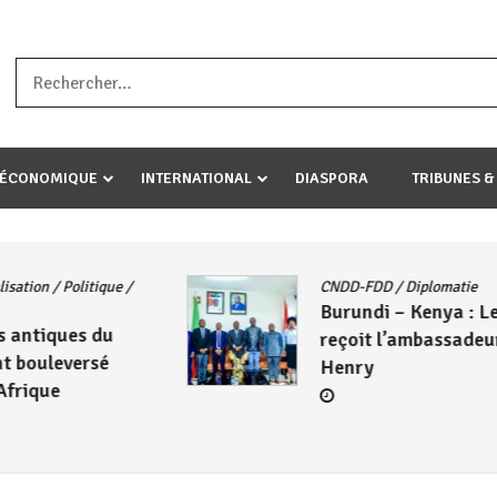
a ataco umariye umuryango wawe canke igihugu cakwibarutse .Wewe 
-ÉCONOMIQUE
INTERNATIONAL
DIASPORA
TRIBUNES &
CNDD-FDD
/
Diplomatie
Burundi – Kenya : Le CNDD-FDD
reçoit l’ambassadeur Wambuma
Henry