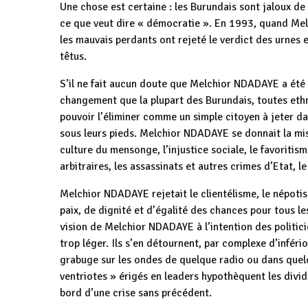
Une chose est certaine : les Burundais sont jaloux d
ce que veut dire « démocratie ». En 1993, quand Melc
les mauvais perdants ont rejeté le verdict des urnes 
têtus.
S’il ne fait aucun doute que Melchior NDADAYE a été é
changement que la plupart des Burundais, toutes ethn
pouvoir l’éliminer comme un simple citoyen à jeter da
sous leurs pieds. Melchior NDADAYE se donnait la miss
culture du mensonge, l’injustice sociale, le favoritis
arbitraires, les assassinats et autres crimes d’Etat, le
Melchior NDADAYE rejetait le clientélisme, le népotism
paix, de dignité et d’égalité des chances pour tous les 
vision de Melchior NDADAYE à l’intention des politici
trop léger. Ils s’en détournent, par complexe d’inféri
grabuge sur les ondes de quelque radio ou dans quelqu
ventriotes » érigés en leaders hypothèquent les divid
bord d’une crise sans précédent.