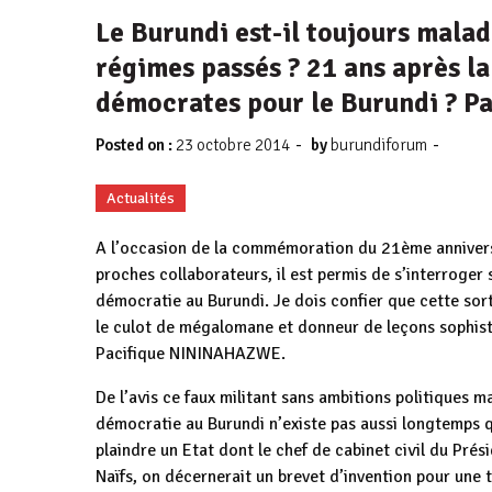
Le Burundi est-il toujours malad
régimes passés ? 21 ans après l
démocrates pour le Burundi ? P
-
-
Posted on :
23 octobre 2014
by
burundiforum
Actualités
A l’occasion de la commémoration du 21ème annivers
proches collaborateurs, il est permis de s’interroger s
démocratie au Burundi. Je dois confier que cette sort
le culot de mégalomane et donneur de leçons sophis
Pacifique NININAHAZWE.
De l’avis ce faux militant sans ambitions politiques mai
démocratie au Burundi n’existe pas aussi longtemps q
plaindre un Etat dont le chef de cabinet civil du Prési
Naïfs, on décernerait un brevet d’invention pour une te