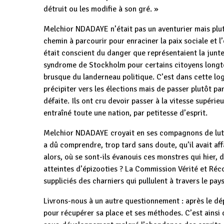
détruit ou les modifie à son gré. »
Melchior NDADAYE n’était pas un aventurier mais plut
chemin à parcourir pour enraciner la paix sociale et
était conscient du danger que représentaient la junte 
syndrome de Stockholm pour certains citoyens longt
brusque du landerneau politique. C’est dans cette lo
précipiter vers les élections mais de passer plutôt par
défaite. Ils ont cru devoir passer à la vitesse supérie
entraîné toute une nation, par petitesse d’esprit.
Melchior NDADAYE croyait en ses compagnons de lutte 
a dû comprendre, trop tard sans doute, qu’il avait af
alors, où se sont-ils évanouis ces monstres qui hier,
atteintes d’épizooties ? La Commission Vérité et Récon
suppliciés des charniers qui pullulent à travers le pays
Livrons-nous à un autre questionnement : après le dép
pour récupérer sa place et ses méthodes. C’est ainsi 