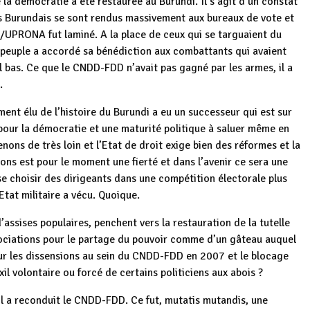
la démocratie a été restaurée au Burundi. Il s’agit d’un constat
es Burundais se sont rendus massivement aux bureaux de vote et
UPRONA fut laminé. A la place de ceux qui se targuaient du
peuple a accordé sa bénédiction aux combattants qui avaient
l bas. Ce que le CNDD-FDD n’avait pas gagné par les armes, il a
.
t élu de l’histoire du Burundi a eu un successeur qui est sur
pour la démocratie et une maturité politique à saluer même en
ns de très loin et l’Etat de droit exige bien des réformes et la
ions est pour le moment une fierté et dans l’avenir ce sera une
se choisir des dirigeants dans une compétition électorale plus
tat militaire a vécu. Quoique.
d’assises populaires, penchent vers la restauration de la tutelle
gociations pour le partage du pouvoir comme d’un gâteau auquel
r sur les dissensions au sein du CNDD-FDD en 2007 et le blocage
il volontaire ou forcé de certains politiciens aux abois ?
Il a reconduit le CNDD-FDD. Ce fut, mutatis mutandis, une