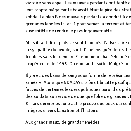
victoire sans appel. Les mauvais perdants ont tenté de 
leur propre piège car le boycott était la pire des str
solide. Le plan B des mauvais perdants a conduit à de
grenades lancées ici et là pour semer la terreur et t
susceptible de rendre le pays ingouvernable.
Mais il faut dire qu’ils se sont trompés d’adversaire ca
la sympathie du peuple, sont d’anciens guérilleros. Le
troubles sans lendemain. Et comme « chat échaudé crai
l’expérience de 1993. On connaît la suite. Malgré tou
Il y a eu des bains de sang sous forme de représailles
armés ». Alors que NDADAYE prônait la lutte pacifiq
fauves de certaines leaders politiques burundais prê
des soldats au service de quelque folie de grandeur.
8 mars dernier est une autre preuve que ceux qui se 
intègres envers la nation et l’histoire.
Aux grands maux, de grands remèdes