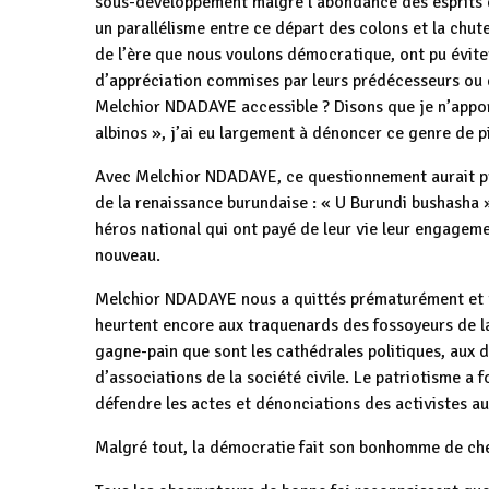
sous-développement malgré l’abondance des esprits dit
un parallélisme entre ce départ des colons et la chute
de l’ère que nous voulons démocratique, ont pu éviter 
d’appréciation commises par leurs prédécesseurs ou qu
Melchior NDADAYE accessible ? Disons que je n’apport
albinos », j’ai eu largement à dénoncer ce genre de p
Avec Melchior NDADAYE, ce questionnement aurait pr
de la renaissance burundaise : « U Burundi bushasha »
héros national qui ont payé de leur vie leur engagem
nouveau.
Melchior NDADAYE nous a quittés prématurément et tr
heurtent encore aux traquenards des fossoyeurs de l
gagne-pain que sont les cathédrales politiques, aux 
d’associations de la société civile. Le patriotisme a 
défendre les actes et dénonciations des activistes a
Malgré tout, la démocratie fait son bonhomme de ch