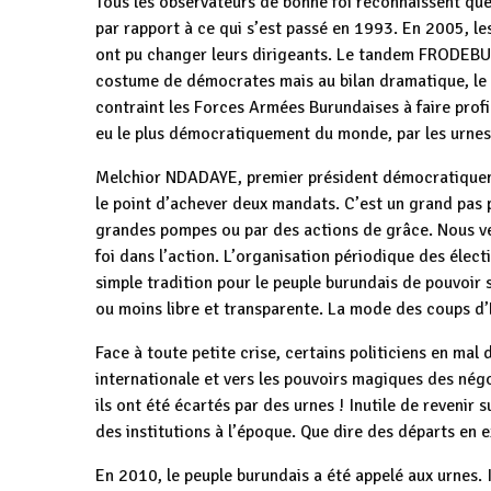
Tous les observateurs de bonne foi reconnaissent que 
par rapport à ce qui s’est passé en 1993. En 2005, l
ont pu changer leurs dirigeants. Le tandem FRODEBU/
costume de démocrates mais au bilan dramatique, le 
contraint les Forces Armées Burundaises à faire profi
eu le plus démocratiquement du monde, par les urnes
Melchior NDADAYE, premier président démocratiquemen
le point d’achever deux mandats. C’est un grand pas 
grandes pompes ou par des actions de grâce. Nous veno
foi dans l’action. L’organisation périodique des élect
simple tradition pour le peuple burundais de pouvoir 
ou moins libre et transparente. La mode des coups d’E
Face à toute petite crise, certains politiciens en mal 
internationale et vers les pouvoirs magiques des né
ils ont été écartés par des urnes ! Inutile de reveni
des institutions à l’époque. Que dire des départs en ex
En 2010, le peuple burundais a été appelé aux urnes. 