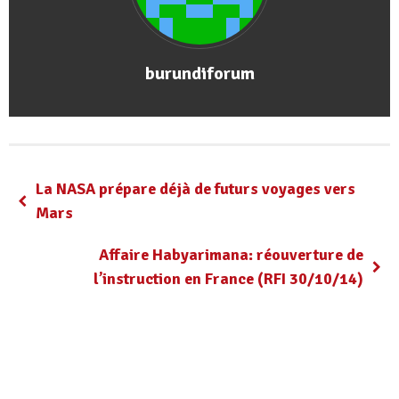
burundiforum
La NASA prépare déjà de futurs voyages vers
Mars
Affaire Habyarimana: réouverture de
l’instruction en France (RFI 30/10/14)