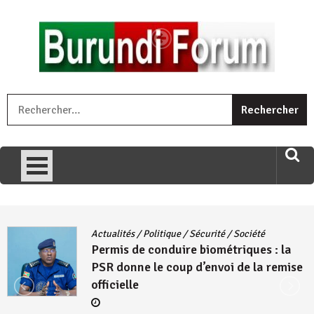
Skip
to
content
« Ingorane si ugupfa , ingorane ni ugupfa nabi ,gupfa ataco
R
umariye umuryango wawe canke igihugu cakwibarutse .Wewe
uri ngaha ndagusigiye iki kibazo : Uriko ukora iki kugira ngo
uzopfire neza umuryango n’igihugu cakwibarutse ? »
Actualités
/
Politique
/
Sécurité
/
Société
Permis de conduire biométriques : la
PSR donne le coup d’envoi de la remise
officielle