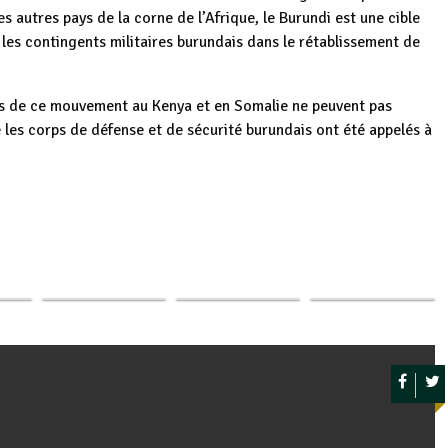
 autres pays de la corne de l’Afrique, le Burundi est une cible
les contingents militaires burundais dans le rétablissement de
ques de ce mouvement au Kenya et en Somalie ne peuvent pas
le les corps de défense et de sécurité burundais ont été appelés à
Burundi :
es
Le Président
Rencontre
p
ger
s
Burundi : la
Burundais salue le
stratégique des
opter
dernière tentative
travail des
Forces EACRF
d’un exilé…
forces…
en…