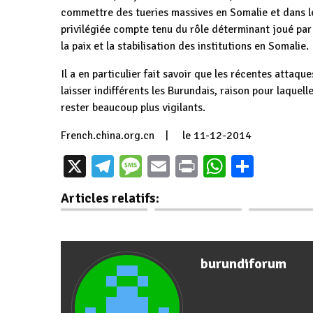
commettre des tueries massives en Somalie et dans les
privilégiée compte tenu du rôle déterminant joué par 
la paix et la stabilisation des institutions en Somalie.
Il a en particulier fait savoir que les récentes atta
laisser indifférents les Burundais, raison pour laquel
rester beaucoup plus vigilants.
French.china.org.cn | le 11-12-2014
Le Chef de l’État
Burundi: L
X
Telegram
Message
Email
Print
WhatsAp
Parta
Les forces de
Burundais et
Commune
l’ordre en cette
Commandant en
appelées à ad
Articles relatifs:
période cruciale…
Chef…
le PPP
burundiforum