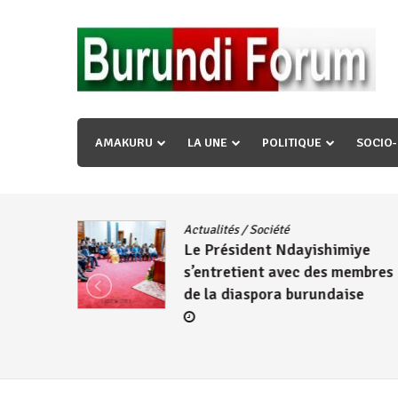
Skip
to
content
« Ingorane si ugupfa , ingorane ni ugupfa nabi ,gupf
uzopfire neza umuryango n’igihugu cakwibarutse ? »
AMAKURU
LA UNE
POLITIQUE
SOCIO
dence
/
Actualités
/
Société
Le Président Ndayishimiye
s’entretient avec des membres
de la diaspora burundaise
re des