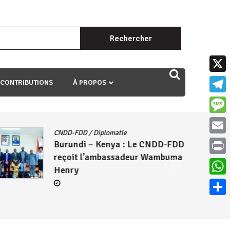
Rechercher :
uri ngaha ndagusigiye iki kibazo : Uriko ukora iki kugira ngo
X
 CONTRIBUTIONS
À PROPOS
Teleg
Mess
CNDD-FDD
/
Diplomatie
Email
Burundi – Kenya : Le CNDD-FDD
reçoit l’ambassadeur Wambuma
Print
Henry
What
Parta