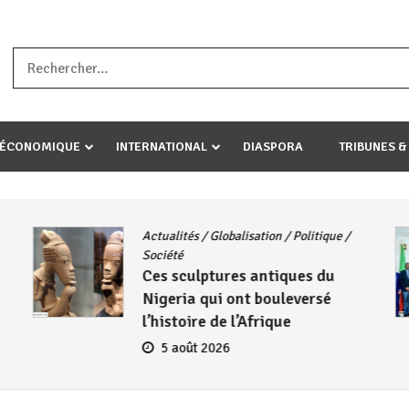
a ataco umariye umuryango wawe canke igihugu cakwibarutse .Wewe 
-ÉCONOMIQUE
INTERNATIONAL
DIASPORA
TRIBUNES &
Actualités
/
Globalisation
/
Politique
/
Société
Ces sculptures antiques du
Nigeria qui ont bouleversé
l’histoire de l’Afrique
5 août 2026