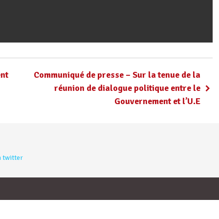
ent
Communiqué de presse – Sur la tenue de la
réunion de dialogue politique entre le
Gouvernement et l’U.E
 twitter