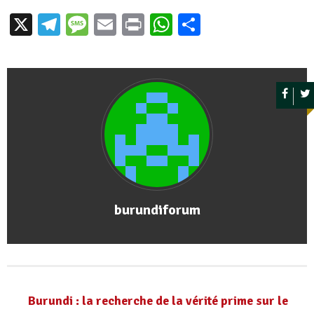
X
Telegram
Message
Email
Print
WhatsApp
Partager
burundiforum
Burundi : la recherche de la vérité prime sur le