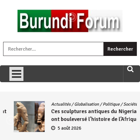
Skip
to
content
« Ingorane si ugupfa , ingorane ni ugupfa nabi ,gupfa ataco
R
umariye umuryango wawe canke igihugu cakwibarutse .Wewe
uri ngaha ndagusigiye iki kibazo : Uriko ukora iki kugira ngo
uzopfire neza umuryango n’igihugu cakwibarutse ? »
Actualités
/
Globalisation
/
Politique
/
Société
Ces sculptures antiques du Nigeria qui
ont bouleversé l’histoire de l’Afrique
5 août 2026