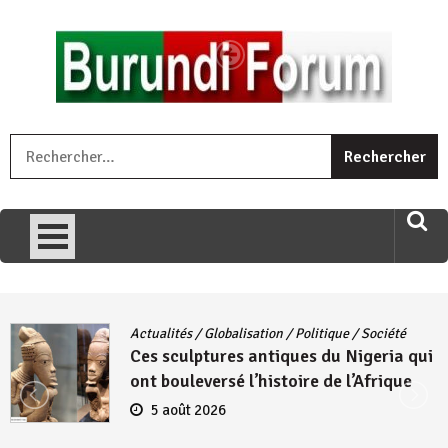
Skip
to
content
« Ingorane si ugupfa , ingorane ni ugupfa nabi ,gupfa ataco
R
umariye umuryango wawe canke igihugu cakwibarutse .Wewe
uri ngaha ndagusigiye iki kibazo : Uriko ukora iki kugira ngo
uzopfire neza umuryango n’igihugu cakwibarutse ? »
Actualités
/
Globalisation
/
Politique
/
Société
Ces sculptures antiques du Nigeria qui
ont bouleversé l’histoire de l’Afrique
5 août 2026