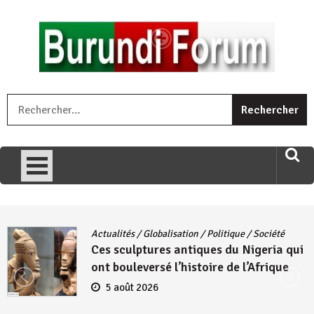
Skip
to
content
« Ingorane si ugupfa , ingorane ni ugupfa nabi ,gupfa ataco
R
umariye umuryango wawe canke igihugu cakwibarutse .Wewe
uri ngaha ndagusigiye iki kibazo : Uriko ukora iki kugira ngo
uzopfire neza umuryango n’igihugu cakwibarutse ? »
Actualités
/
Globalisation
/
Politique
/
Société
Ces sculptures antiques du Nigeria qui
ont bouleversé l’histoire de l’Afrique
5 août 2026