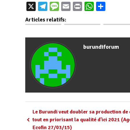
Burundi : Récolte
La contre
Burundi / Suis
X
Telegram
Message
Email
Print
WhatsAp
Parta
de 6 920 tonnes de
offensive
Manifestatio
maïs prévue à
ukrainienne est
Genève cont
Articles relatifs:
Kayanza
plus complexe…
les…
burundiforum
Le Burundi veut doubler sa production de 
tout en priorisant la qualité d’ici 2021 (A
Ecofin 27/03/15)