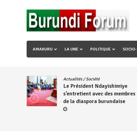
Skip
to
content
« Ingorane si ugupfa , ingorane ni ugupfa nabi ,gupf
uzopfire neza umuryango n’igihugu cakwibarutse ? »
AMAKURU
LA UNE
POLITIQUE
SOCIO
dence
/
Actualités
/
Société
Le Président Ndayishimiye
s’entretient avec des membres
de la diaspora burundaise
re des