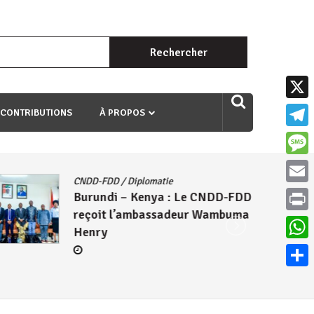
Rechercher :
uri ngaha ndagusigiye iki kibazo : Uriko ukora iki kugira ngo
X
 CONTRIBUTIONS
À PROPOS
Teleg
Mess
CNDD-FDD
/
Diplomatie
Email
Burundi – Kenya : Le CNDD-FDD
reçoit l’ambassadeur Wambuma
Print
Henry
What
Parta