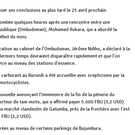
er ses conclusions au plus tard le 25 avril prochain.
 tombée quelques heures après une rencontre entre une
épublique (Ombudsman), Mohamed Rukara, qui a abordé la
début du mois.
nication au cabinet de l’Ombudsman, Jérôme Ndiho, a déclaré à la
derniers temps devraient disparaître rapidement et que l’on
vice au niveau des stations d’essence.
 carburant au Burundi a été accueillie avec scepticisme par la
 motocyclistes.
nouvelle annonçant l’imminence de la fin de la pénurie du
ucteur de taxi-moto, qui a affirmé payer 5.000 FBU (3,2 USD)
au marché clandestin de Gatumba, près de la frontière avec l’est
0 FBU (1,2 USD).
rées au niveau de certains parkings de Bujumbura.