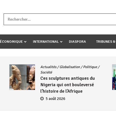
a ataco umariye umuryango wawe canke igihugu cakwibarutse .Wewe 
-ÉCONOMIQUE
INTERNATIONAL
DIASPORA
TRIBUNES &
Actualités
/
Globalisation
/
Politique
/
Société
Ces sculptures antiques du
Nigeria qui ont bouleversé
l’histoire de l’Afrique
5 août 2026