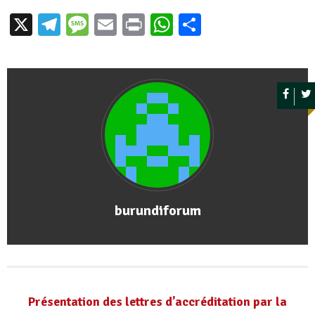
X
Telegram
Message
Email
Print
WhatsApp
Partager
burundiforum
Présentation des lettres d’accréditation par la