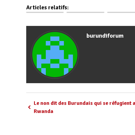
l'assassinat de
d'une maison de
une maison à
Articles relatifs:
Ndadaye.
la…
vétéran…
burundiforum
Le non dit des Burundais qui se réfugient 
Rwanda