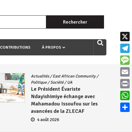
Rechercher :
uri ngaha ndagusigiye iki kibazo : Uriko ukora iki kugira ngo
X
 CONTRIBUTIONS
À PROPOS
Teleg
Mess
Actualités
/
East African Community
/
Email
Politique
/
Société
/
UA
Le Président Évariste
Print
Ndayishimiye échange avec
Mahamadou Issoufou sur les
What
avancées de la ZLECAF
Parta
4 août 2026