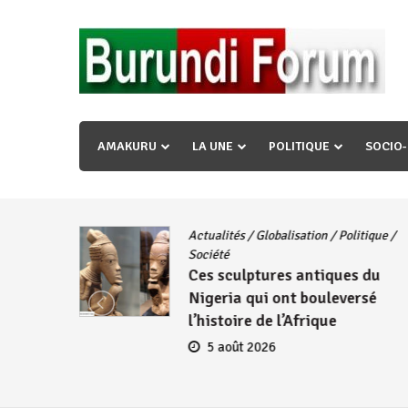
Skip
to
content
« Ingorane si ugupfa , ingorane ni ugupfa nabi ,gupf
uzopfire neza umuryango n’igihugu cakwibarutse ? »
AMAKURU
LA UNE
POLITIQUE
SOCIO
Actualités
/
Globalisation
/
Politique
/
iye
Société
Ces sculptures antiques du
embres
Nigeria qui ont bouleversé
se
l’histoire de l’Afrique
5 août 2026