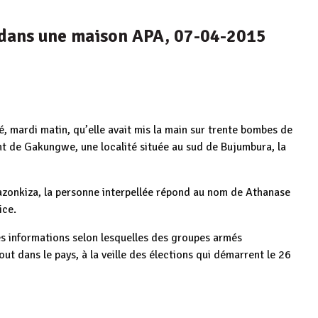
s dans une maison APA, 07-04-2015
, mardi matin, qu’elle avait mis la main sur trente bombes de
ant de Gakungwe, une localité située au sud de Bujumbura, la
bazonkiza, la personne interpellée répond au nom de Athanase
ice.
es informations selon lesquelles des groupes armés
out dans le pays, à la veille des élections qui démarrent le 26
e
Burundi /
p
ger
fre
Élections 2025 :
Burundi / Chine :
Burundi / 13-05-