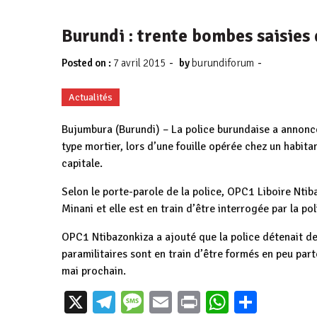
Burundi : trente bombes saisie
-
-
Posted on :
7 avril 2015
by
burundiforum
Actualités
Bujumbura (Burundi) – La police burundaise a annoncé
type mortier, lors d’une fouille opérée chez un habit
capitale.
Selon le porte-parole de la police, OPC1 Liboire Nti
Minani et elle est en train d’être interrogée par la pol
OPC1 Ntibazonkiza a ajouté que la police détenait d
paramilitaires sont en train d’être formés en peu part
mai prochain.
Burundi : Trente et
Gitega : Vers
Burundi : L
X
Telegram
Message
Email
Print
WhatsAp
Parta
un ans après
l'implantation
CNDD-FDD of