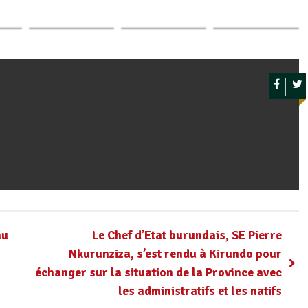
 un
La CENI invalide
L’Ambassade du
2015 : Échec d'un
Rwasa,…
Burundi ouvre la…
coup d'État…
au
Le Chef d’Etat burundais, SE Pierre
Nkurunziza, s’est rendu à Kirundo pour
échanger sur la situation de la Province avec
les administratifs et les natifs