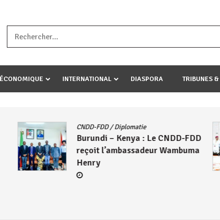
a ataco umariye umuryango wawe canke igihugu cakwibarutse .Wewe 
-ÉCONOMIQUE
INTERNATIONAL
DIASPORA
TRIBUNES &
CNDD-FDD
/
Diplomatie
Burundi – Kenya : Le CNDD-FDD
reçoit l’ambassadeur Wambuma
Henry