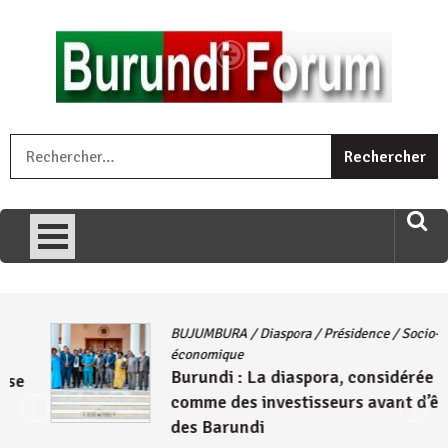
Skip
to
content
« Ingorane si ugupfa , ingorane ni ugupfa nabi ,gupfa ataco
R
umariye umuryango wawe canke igihugu cakwibarutse .Wewe
uri ngaha ndagusigiye iki kibazo : Uriko ukora iki kugira ngo
uzopfire neza umuryango n’igihugu cakwibarutse ? »
BUJUMBURA
/
Diaspora
/
Présidence
/
Socio-
économique
Burundi : La diaspora, considérée
comme des investisseurs avant d’être
des Barundi