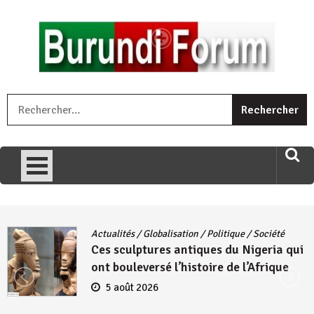
Skip
to
content
« Ingorane si ugupfa , ingorane ni ugupfa nabi ,gupfa ataco
R
umariye umuryango wawe canke igihugu cakwibarutse .Wewe
uri ngaha ndagusigiye iki kibazo : Uriko ukora iki kugira ngo
uzopfire neza umuryango n’igihugu cakwibarutse ? »
Actualités
/
Globalisation
/
Politique
/
Société
Ces sculptures antiques du Nigeria qui
ont bouleversé l’histoire de l’Afrique
5 août 2026