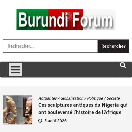
Skip
to
content
« Ingorane si ugupfa , ingorane ni ugupfa nabi ,gupfa ataco
R
umariye umuryango wawe canke igihugu cakwibarutse .Wewe
uri ngaha ndagusigiye iki kibazo : Uriko ukora iki kugira ngo
uzopfire neza umuryango n’igihugu cakwibarutse ? »
Actualités
/
Globalisation
/
Politique
/
Société
Ces sculptures antiques du Nigeria qui
ont bouleversé l’histoire de l’Afrique
5 août 2026