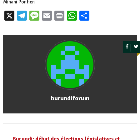
Minani Pontien
X
Telegram
Message
Email
Print
WhatsApp
Partager
burundiforum
Burundi: début des élections législatives et