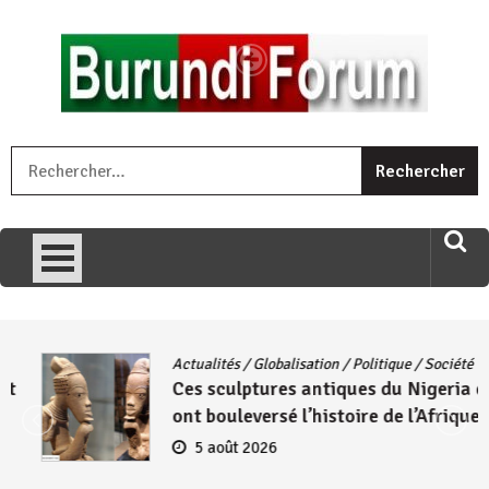
Skip
to
content
« Ingorane si ugupfa , ingorane ni ugupfa nabi ,gupfa ataco
R
umariye umuryango wawe canke igihugu cakwibarutse .Wewe
uri ngaha ndagusigiye iki kibazo : Uriko ukora iki kugira ngo
uzopfire neza umuryango n’igihugu cakwibarutse ? »
Actualités
/
Globalisation
/
Politique
/
Société
Ces sculptures antiques du Nigeria qui
ont bouleversé l’histoire de l’Afrique
5 août 2026