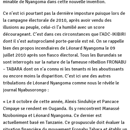
minable de Nyangoma dans cette nouvelle invention.
Ce n’est ici pourtant pas la dernière imposture puisque lors de
la campagne électorale de 2010, après avoir vendu des
illusions au peuple, celui-ci l’a humilié avec un score
décourageant. C’est dans ces circonstances que l’ADC-IKIBIRI
dont il s’est autoproclamé porte-parole est né. On se rappelle
bien des propos incendiaires de Léonard Nyangoma le 09
juillet 2010 après son fiasco électoral. Tous les Burundais se
sont interrogés sur la nature de la fameuse rébellion FRONABU
– TABARA dont on n’a connu ni les tenants ni les aboutissants
ou encore moins la disparition. C’est ici une des autres
tribulations de Léonard Nyangoma comme nous le révèle le
journal Nyabusorongo :
« Le 8 octobre de cette année, Alexis Sinduhije et Pancace
Cimpaye se rendent en Ouganda. Ils y rencontrent Manassé
Nzobonimpa et Léonard Nyangoma. Ce dernier est
actuellement basé en Tanzanie. Ce groupuscule doit évaluer la
situation financière du mouvement Fronabu Tabara et établir un