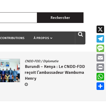
Rechercher :
uri ngaha ndagusigiye iki kibazo : Uriko ukora iki kugira ngo
X
 CONTRIBUTIONS
À PROPOS
Teleg
Mess
CNDD-FDD
/
Diplomatie
Email
Burundi – Kenya : Le CNDD-FDD
reçoit l’ambassadeur Wambuma
Print
Henry
What
Parta