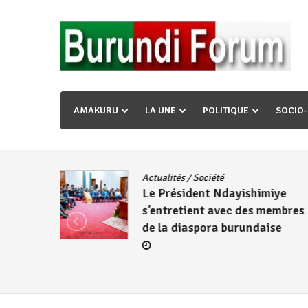
Skip
to
content
« Ingorane si ugupfa , ingorane ni ugupfa nabi ,gupf
uzopfire neza umuryango n’igihugu cakwibarutse ? »
AMAKURU
LA UNE
POLITIQUE
SOCIO
dence
/
Actualités
/
Société
Le Président Ndayishimiye
s’entretient avec des membres
de la diaspora burundaise
re des