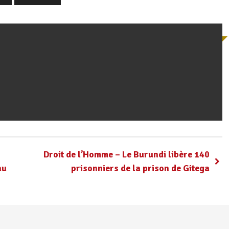
Droit de l’Homme – Le Burundi libère 140
au
prisonniers de la prison de Gitega