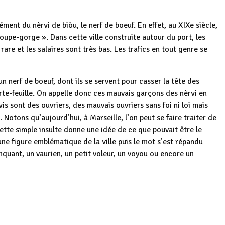
ment du nèrvi de biòu, le nerf de boeuf. En effet, au XIXe siècle,
coupe-gorge ». Dans cette ville construite autour du port, les
are et les salaires sont très bas. Les trafics en tout genre se
n nerf de boeuf, dont ils se servent pour casser la tête des
orte-feuille. On appelle donc ces mauvais garçons des nèrvi en
is sont des ouvriers, des mauvais ouvriers sans foi ni loi mais
 Notons qu’aujourd’hui, à Marseille, l’on peut se faire traiter de
Cette simple insulte donne une idée de ce que pouvait être le
une figure emblématique de la ville puis le mot s’est répandu
nquant, un vaurien, un petit voleur, un voyou ou encore un