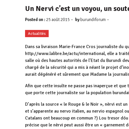
Un Nervi c’est un voyou, un soute
-
-
Posted on :
25 août 2015
by
burundiforum
Actualités
Dans sa livraison Marie-France Cros journaliste du q
http://www.lalibre.be/actu/international, elle a traité
salle où des hautes autorités de l’Etat du Burundi dev
chargé de la sécurité qui a mis à néant le projet d’in
aurait dégénéré et sûrement que Madame la journalist
Afin que cette insulte ne passe pas inaperçue et que
que porte cette journaliste sur la population burundais
D’après la source « le Rouge & le Noir », nèrvi est un 
et s’apparente au nervo italien, au nervio espagnol o
Catalans ont beaucoup en commun ?) Lou tresor dóu Fe
précise que le nèrvi peut aussi être un « garnement de