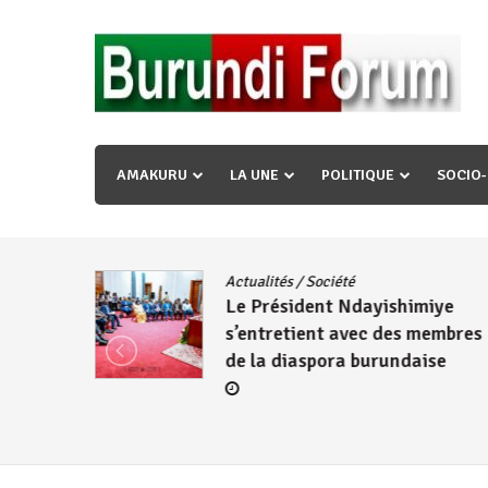
Skip
to
content
« Ingorane si ugupfa , ingorane ni ugupfa nabi ,gupf
uzopfire neza umuryango n’igihugu cakwibarutse ? »
AMAKURU
LA UNE
POLITIQUE
SOCIO
dence
/
Actualités
/
Société
Le Président Ndayishimiye
s’entretient avec des membres
de la diaspora burundaise
re des