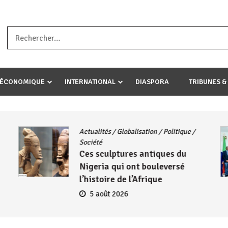
a ataco umariye umuryango wawe canke igihugu cakwibarutse .Wewe 
-ÉCONOMIQUE
INTERNATIONAL
DIASPORA
TRIBUNES &
Actualités
/
Globalisation
/
Politique
/
Société
Ces sculptures antiques du
Nigeria qui ont bouleversé
l’histoire de l’Afrique
5 août 2026