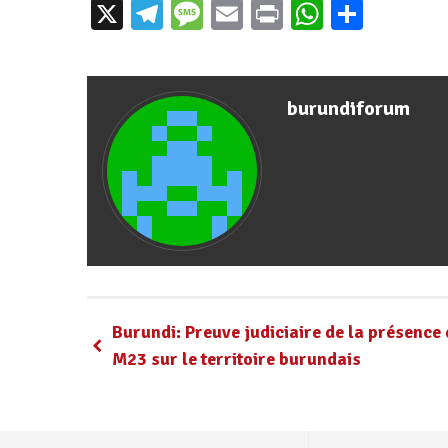
X
Telegram
Message
Email
Print
WhatsAp
Parta
burundiforum
Burundi: Preuve judiciaire de la présence
M23 sur le territoire burundais