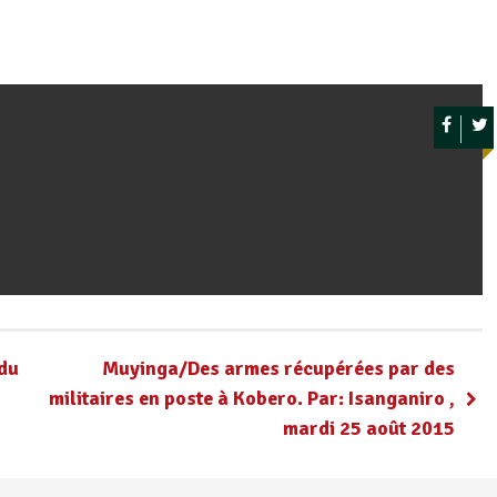
p
ger
 du
Muyinga/Des armes récupérées par des
militaires en poste à Kobero. Par: Isanganiro ,
mardi 25 août 2015