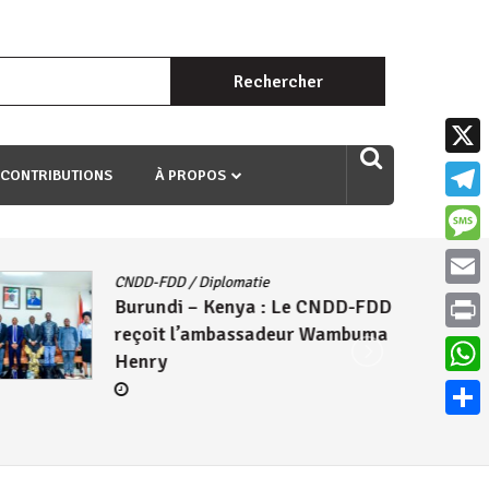
Rechercher :
uri ngaha ndagusigiye iki kibazo : Uriko ukora iki kugira ngo
X
 CONTRIBUTIONS
À PROPOS
Teleg
Mess
CNDD-FDD
/
Diplomatie
Email
Burundi – Kenya : Le CNDD-FDD
reçoit l’ambassadeur Wambuma
Print
Henry
What
Parta