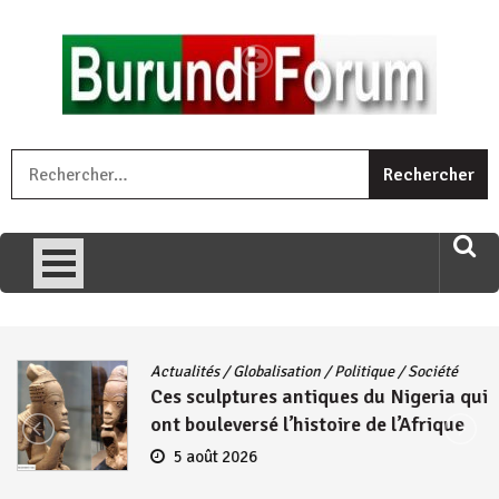
Skip
to
content
« Ingorane si ugupfa , ingorane ni ugupfa nabi ,gupfa ataco
R
umariye umuryango wawe canke igihugu cakwibarutse .Wewe
uri ngaha ndagusigiye iki kibazo : Uriko ukora iki kugira ngo
uzopfire neza umuryango n’igihugu cakwibarutse ? »
Actualités
/
Globalisation
/
Politique
/
Société
Ces sculptures antiques du Nigeria qui
ont bouleversé l’histoire de l’Afrique
5 août 2026