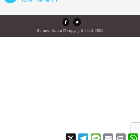
Tweet us on twitter
Burundi-forum © copyright 2013-2026
X
Telegram
Message
Email
Print