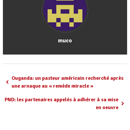
muco
Ouganda: un pasteur américain recherché après
une arnaque au « remède miracle »
PND: les partenaires appelés à adhérer à sa mise
en oeuvre