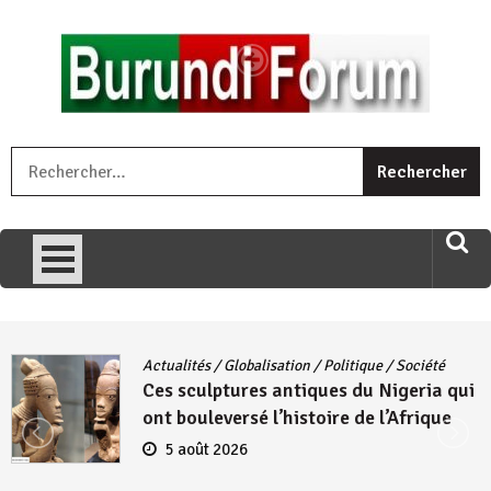
Skip
to
content
« Ingorane si ugupfa , ingorane ni ugupfa nabi ,gupfa ataco
R
umariye umuryango wawe canke igihugu cakwibarutse .Wewe
uri ngaha ndagusigiye iki kibazo : Uriko ukora iki kugira ngo
uzopfire neza umuryango n’igihugu cakwibarutse ? »
Actualités
/
Globalisation
/
Politique
/
Société
Ces sculptures antiques du Nigeria qui
ont bouleversé l’histoire de l’Afrique
5 août 2026