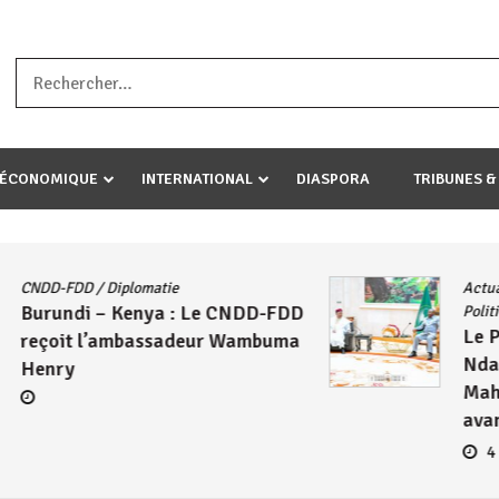
a ataco umariye umuryango wawe canke igihugu cakwibarutse .Wewe 
-ÉCONOMIQUE
INTERNATIONAL
DIASPORA
TRIBUNES &
Actualités
/
East African Community
/
DD
Politique
/
Société
/
UA
Le Président Évariste
ma
Ndayishimiye échange avec
Mahamadou Issoufou sur les
avancées de la ZLECAF
4 août 2026