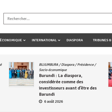
a ataco umariye umuryango wawe canke igihugu cakwibarutse .Wewe 
-ÉCONOMIQUE
INTERNATIONAL
DIASPORA
TRIBUNES &
A
/
Diaspora
/
Présidence
/
Actualités
/
Société
Le Président N
omique
 La diaspora,
s’entretient av
ée comme des
de la diaspora 
eurs avant d’être des
2026