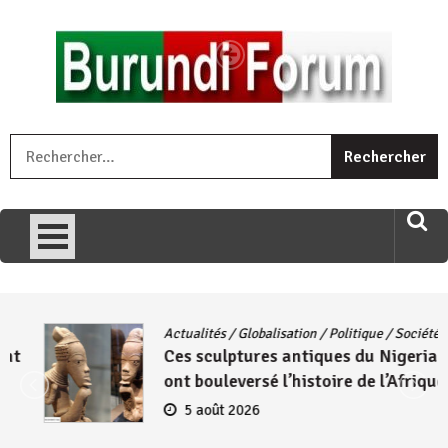
Skip
to
content
« Ingorane si ugupfa , ingorane ni ugupfa nabi ,gupfa ataco
R
umariye umuryango wawe canke igihugu cakwibarutse .Wewe
uri ngaha ndagusigiye iki kibazo : Uriko ukora iki kugira ngo
uzopfire neza umuryango n’igihugu cakwibarutse ? »
Actualités
/
Globalisation
/
Politique
/
Société
Ces sculptures antiques du Nigeria qui
ont bouleversé l’histoire de l’Afrique
5 août 2026