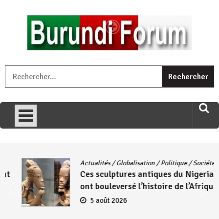
Skip
to
content
« Ingorane si ugupfa , ingorane ni ugupfa nabi ,gupfa ataco
R
umariye umuryango wawe canke igihugu cakwibarutse .Wewe
uri ngaha ndagusigiye iki kibazo : Uriko ukora iki kugira ngo
uzopfire neza umuryango n’igihugu cakwibarutse ? »
Actualités
/
Globalisation
/
Politique
/
Société
Ces sculptures antiques du Nigeria qui
ont bouleversé l’histoire de l’Afrique
5 août 2026