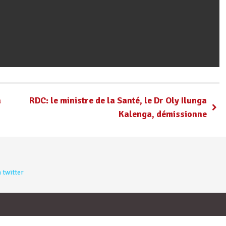
à
RDC: le ministre de la Santé, le Dr Oly Ilunga
Kalenga, démissionne
 twitter