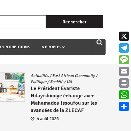
Rechercher :
uri ngaha ndagusigiye iki kibazo : Uriko ukora iki kugira ngo
X
 CONTRIBUTIONS
À PROPOS
Teleg
Mess
Actualités
/
East African Community
/
Email
Politique
/
Société
/
UA
Le Président Évariste
Print
Ndayishimiye échange avec
Mahamadou Issoufou sur les
What
avancées de la ZLECAF
Parta
4 août 2026