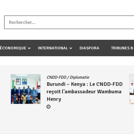
a ataco umariye umuryango wawe canke igihugu cakwibarutse .Wewe 
-ÉCONOMIQUE
INTERNATIONAL
DIASPORA
TRIBUNES &
CNDD-FDD
/
Diplomatie
Burundi – Kenya : Le CNDD-FDD
reçoit l’ambassadeur Wambuma
Henry