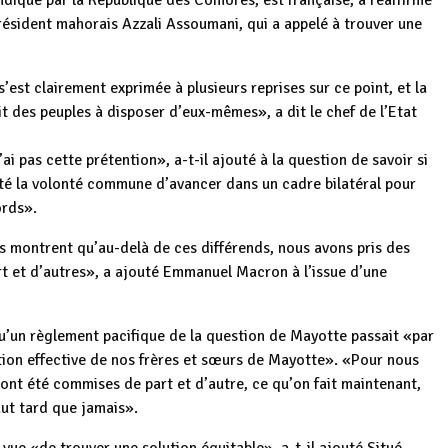
ndiqué par la République des Comores, est française, a réaffirmé
résident mahorais Azzali Assoumani, qui a appelé à trouver une
est clairement exprimée à plusieurs reprises sur ce point, et la
 des peuples à disposer d’eux-mêmes», a dit le chef de l’Etat
n’ai pas cette prétention», a-t-il ajouté à la question de savoir si
oté la volonté commune d’avancer dans un cadre bilatéral pour
ords».
és montrent qu’au-delà de ces différends, nous avons pris des
rt et d’autres», a ajouté Emmanuel Macron à l’issue d’une
u’un règlement pacifique de la question de Mayotte passait «par
tion effective de nos frères et sœurs de Mayotte». «Pour nous
ont été commises de part et d’autre, ce qu’on fait maintenant,
vaut tard que jamais».