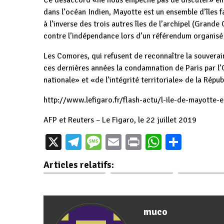
Ce désaccord «ne nous empêche pas de discuter» en vu
dans l’océan Indien, Mayotte est un ensemble d’îles 
à l’inverse des trois autres îles de l’archipel (Grand
contre l’indépendance lors d’un référendum organisé
Les Comores, qui refusent de reconnaître la souverain
ces dernières années la condamnation de Paris par l
nationale» et «de l’intégrité territoriale» de la Rép
http://www.lefigaro.fr/flash-
actu/l-ile-de-mayotte-e
AFP et Reuters – Le Figaro, le 22 juillet 2019
Bujumbura
Coupures
X
Telegram
Message
Email
Print
WhatsAp
Parta
Conference Center
répétitives
Burundi : 10 
: les travaux
d’électricité : La
après l'échec 
Articles relatifs:
traînent toujours
Regideso…
révolution
muco