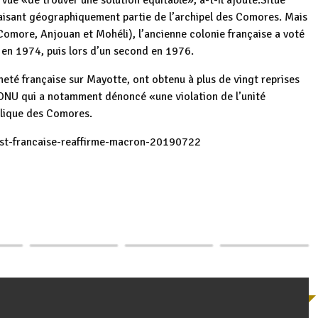
e «de trouver une solution équitable», a-t-il ajouté.Situé
faisant géographiquement partie de l’archipel des Comores. Mais
e Comore, Anjouan et Mohéli), l’ancienne colonie française a voté
 en 1974, puis lors d’un second en 1976.
eté française sur Mayotte, ont obtenu à plus de vingt reprises
’ONU qui a notamment dénoncé «une violation de l’unité
ublique des Comores.
st-
francaise-reaffirme-macron-
20190722
Le Président
Le Président
Le Président
p
ger
ans
burundais et
Ndayishimiye a
Evariste
de la
Président en
pris part à la
Ndayishimiye
…
exercice de…
cérémonie…
reçoit en…