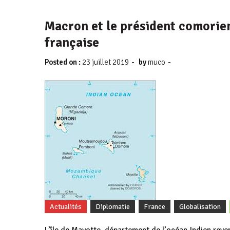
Macron et le président comorie
française
-
-
Posted on :
23 juillet 2019
by
muco
Actualités
Diplomatie
France
Globalisation