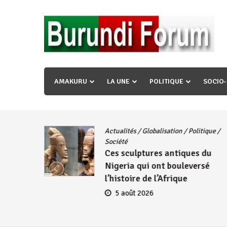
Skip
to
content
« Ingorane si ugupfa , ingorane ni ugupfa nabi ,gupf
uzopfire neza umuryango n’igihugu cakwibarutse ? »
AMAKURU
LA UNE
POLITIQUE
SOCIO
Actualités
/
Globalisation
/
Politique
/
iye
Société
Ces sculptures antiques du
embres
Nigeria qui ont bouleversé
se
l’histoire de l’Afrique
5 août 2026