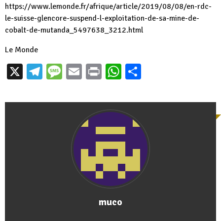
https://www.lemonde.fr/
afrique/article/2019/08/08/en-
rdc-
le-suisse-glencore-
suspend-l-exploitation-de-sa-
mine-de-
cobalt-de-mutanda_
5497638_3212.html
Le Monde
X
Telegram
Message
Email
Print
WhatsApp
Partager
muco