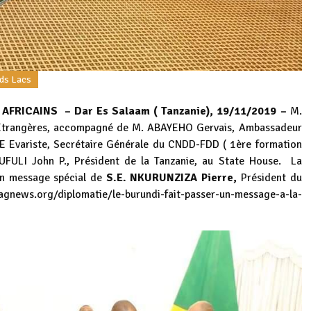
ds Lacs
FRICAINS – Dar Es Salaam ( Tanzanie), 19/11/2019 –
M.
s Etrangères, accompagné de M. ABAYEHO Gervais, Ambassadeur
E Evariste, Secrétaire Générale du CNDD-FDD ( 1ère formation
UFULI John P., Président de la Tanzanie, au State House.
La
un message spécial de
S.E. NKURUNZIZA Pierre,
Président du
-agnews.org/diplomatie/le-burundi-fait-passer-un-message-a-la-