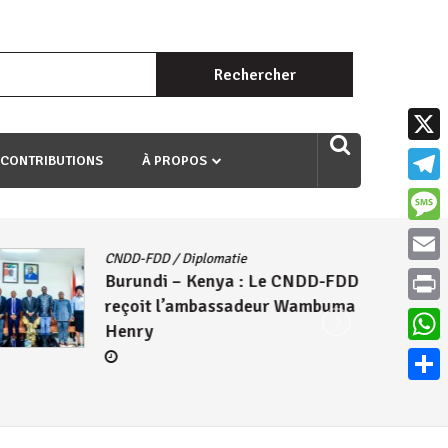
Rechercher :
uri ngaha ndagusigiye iki kibazo : Uriko ukora iki kugira ngo
X
 CONTRIBUTIONS
À PROPOS
Teleg
Mess
CNDD-FDD
/
Diplomatie
Email
Burundi – Kenya : Le CNDD-FDD
reçoit l’ambassadeur Wambuma
Print
Henry
What
Parta