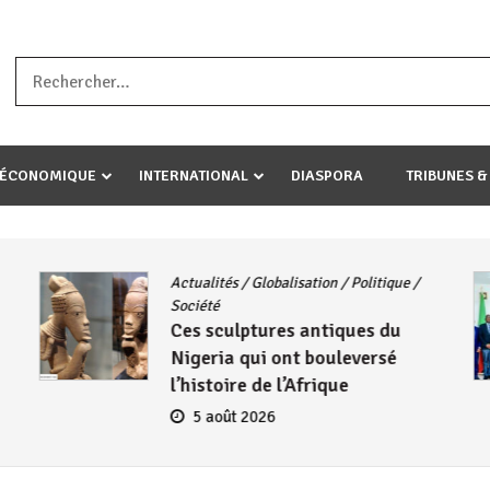
a ataco umariye umuryango wawe canke igihugu cakwibarutse .Wewe 
-ÉCONOMIQUE
INTERNATIONAL
DIASPORA
TRIBUNES &
Actualités
/
Globalisation
/
Politique
/
Société
Ces sculptures antiques du
Nigeria qui ont bouleversé
l’histoire de l’Afrique
5 août 2026