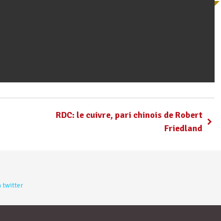
RDC: le cuivre, pari chinois de Robert
Friedland
 twitter