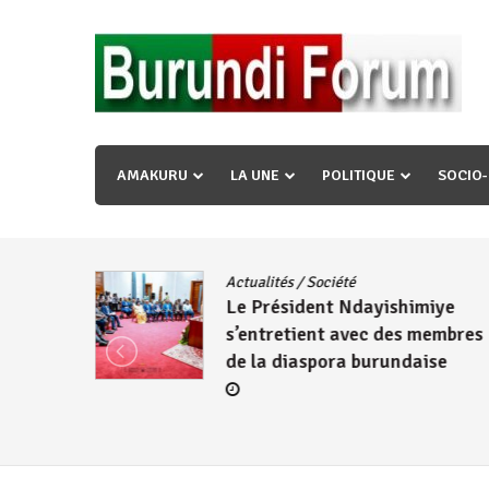
Skip
to
content
« Ingorane si ugupfa , ingorane ni ugupfa nabi ,gupf
uzopfire neza umuryango n’igihugu cakwibarutse ? »
AMAKURU
LA UNE
POLITIQUE
SOCIO
dence
/
Actualités
/
Société
Le Président Ndayishimiye
s’entretient avec des membres
de la diaspora burundaise
re des