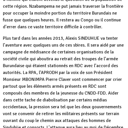
cette région. Nzabampema ne put jamais traverser la frontière
pour occuper la moindre portion du territoire Burundais ne
fusse que quelques heures. Il restera au Congo ou il continue
d’errer dans ce vaste territoire difficile à contrôler.
Plus tard dans les années 2013, Alexis SINDUHIJE va tenter
l’aventure avec quelques uns de ces sbires. Il sera aidé par une
campagne de médisance de certaines organisations de la
société civile qui aboutira au retrait des troupes de l’armée
Burundaise qui étaient stationnés en RDC avec l’accord des
autorités. La RPA, l’APRODH par la voix de son Président
Monsieur MBONIMPA Pierre Claver vont commencer par crier
partout que les éléments armés présents en RDC sont
composés des membres de la jeunesse du CNDD-FDD. Aider
dans cette tache de diabolisation par certains médias
occidentaux, la pression sera tel que les deux gouvernements
vont se convenir de retirer les militaires présents sur terrain
ouvrant du coup le chemin aux attaques des hommes de
Sinduhije et consorts. L’attaque aura lieu au moi de Décembre