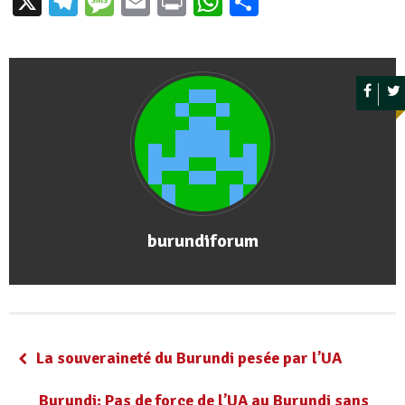
X
Telegram
Message
Email
Print
WhatsApp
Partager
burundiforum
La souveraineté du Burundi pesée par l’UA
Burundi: Pas de force de l’UA au Burundi sans