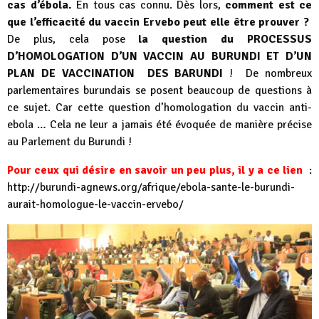
cas d’ébola.
En tous cas connu. Dès lors,
comment est ce
que l’efficacité du vaccin Ervebo peut elle être prouver ?
De plus, cela pose
la question du PROCESSUS
D’HOMOLOGATION D’UN VACCIN AU BURUNDI ET D’UN
PLAN DE VACCINATION DES BARUNDI
! De nombreux
parlementaires burundais se posent beaucoup de questions à
ce sujet. Car cette question d’homologation du vaccin anti-
ebola … Cela ne leur a jamais été évoquée de manière précise
au Parlement du Burundi !
Pour ceux qui désire en savoir un peu plus, il y a ce lien
:
http://burundi-agnews.org/afrique/ebola-sante-le-burundi-
aurait-homologue-le-vaccin-ervebo/