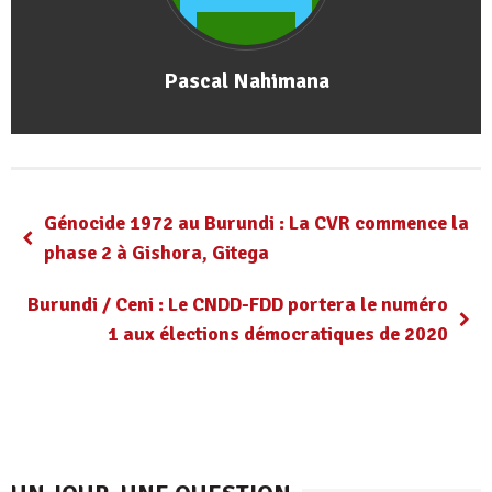
Pascal Nahimana
Génocide 1972 au Burundi : La CVR commence la
phase 2 à Gishora, Gitega
Burundi / Ceni : Le CNDD-FDD portera le numéro
1 aux élections démocratiques de 2020