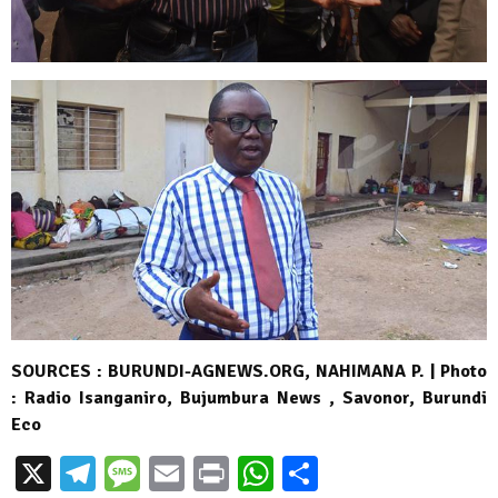
SOURCES : BURUNDI-AGNEWS.ORG, NAHIMANA P.
| Photo
: Radio Isanganiro, Bujumbura News , Savonor, Burundi
Eco
X
Telegram
Message
Email
Print
WhatsApp
Partager