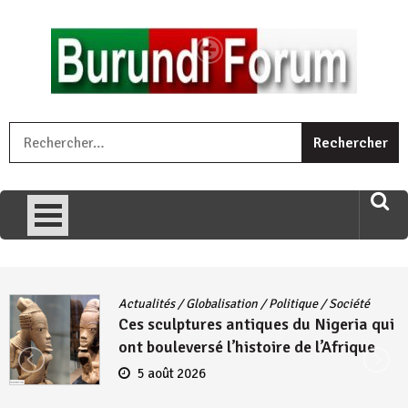
Skip
to
content
« Ingorane si ugupfa , ingorane ni ugupfa nabi ,gupfa ataco
R
umariye umuryango wawe canke igihugu cakwibarutse .Wewe
uri ngaha ndagusigiye iki kibazo : Uriko ukora iki kugira ngo
uzopfire neza umuryango n’igihugu cakwibarutse ? »
Actualités
/
Globalisation
/
Politique
/
Société
Ces sculptures antiques du Nigeria qui
ont bouleversé l’histoire de l’Afrique
5 août 2026