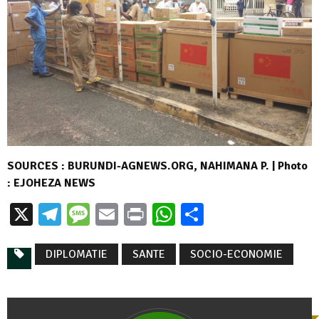
SOURCES : BURUNDI-AGNEWS.ORG, NAHIMANA P. | Photo
: EJOHEZA NEWS
X
Telegram
Message
Email
Print
WhatsApp
Partager
DIPLOMATIE
SANTE
SOCIO-ECONOMIE