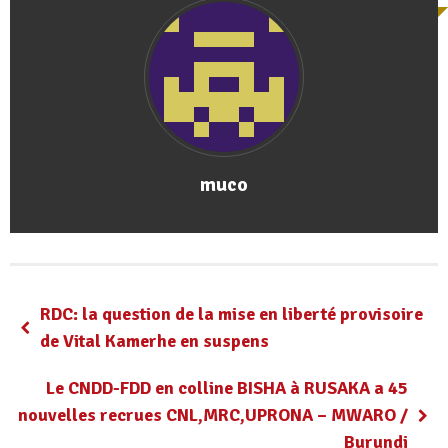
muco
RDC: la question de la mise en liberté provisoire
de Vital Kamerhe en suspens
Le CNDD-FDD en colline BISHA à RUSAKA a 45
nouvelles recrues CNL,MRC,UPRONA – MWARO /
Burundi