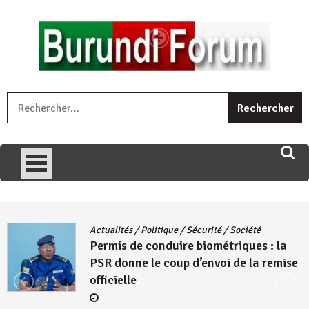
Skip
to
content
« Ingorane si ugupfa , ingorane ni ugupfa nabi ,gupfa ataco
R
umariye umuryango wawe canke igihugu cakwibarutse .Wewe
uri ngaha ndagusigiye iki kibazo : Uriko ukora iki kugira ngo
uzopfire neza umuryango n’igihugu cakwibarutse ? »
Actualités
/
Politique
/
Sécurité
/
Société
Permis de conduire biométriques : la
PSR donne le coup d’envoi de la remise
officielle