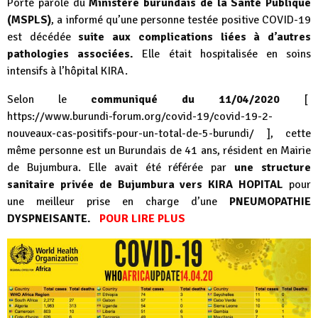
Porte parole du
Ministère burundais de la Santé Publique
(MSPLS)
, a informé qu’une personne testée positive COVID-19
est décédée
suite aux complications liées à d’autres
pathologies associées.
Elle était hospitalisée en soins
intensifs à l’hôpital KIRA.
Selon le
communiqué du 11/04/2020
[
https://www.burundi-forum.org/covid-19/covid-19-2-
nouveaux-cas-positifs-pour-un-total-de-5-burundi/
], cette
même personne est un Burundais de 41 ans, résident en Mairie
de Bujumbura. Elle avait été référée par
une structure
sanitaire privée de Bujumbura vers KIRA HOPITAL
pour
une meilleur prise en charge d’une
PNEUMOPATHIE
DYSPNEISANTE.
POUR LIRE PLUS