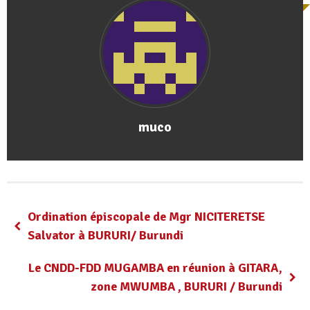
muco
Ordination épiscopale de Mgr NICITERETSE
Salvator à BURURI/ Burundi
Le CNDD-FDD MUGAMBA en réunion à GITARA,
zone MWUMBA , BURURI / Burundi