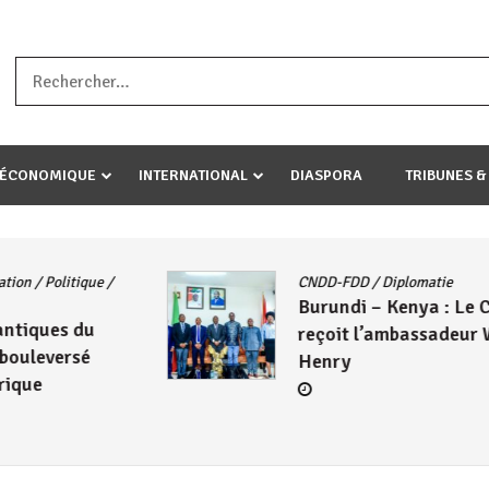
a ataco umariye umuryango wawe canke igihugu cakwibarutse .Wewe 
-ÉCONOMIQUE
INTERNATIONAL
DIASPORA
TRIBUNES &
Actualités
/
East African Community
/
NDD-FDD
Politique
/
Société
/
UA
Le Président Évariste
ambuma
Ndayishimiye échange avec
Mahamadou Issoufou sur les
avancées de la ZLECAF
4 août 2026