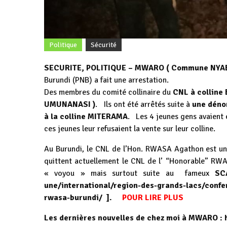
Politique
Sécurité
SECURITE, POLITIQUE – MWARO ( Commune NYABI
Burundi (PNB) a fait une arrestation.
Des membres du comité collinaire du
CNL à colline 
UMUNANASI )
. Ils ont été arrêtés suite à
une déno
à la colline MITERAMA
. Les 4 jeunes gens avaient 
ces jeunes leur refusaient la vente sur leur colline.
Au Burundi, le CNL de l’Hon. RWASA Agathon est un
quittent actuellement le CNL de l’ “Honorable” R
« voyou » mais surtout suite au fameux
S
une/international/region-des-grands-lacs/confe
rwasa-burundi/
].
POUR LIRE PLUS
Les dernières nouvelles de chez moi à MWARO :
h