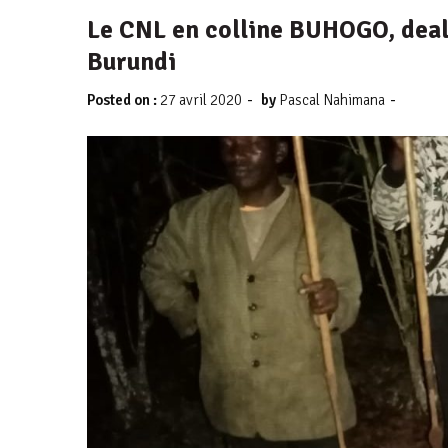
Le CNL en colline BUHOGO, deal
Burundi
-
-
Posted on :
27 avril 2020
by
Pascal Nahimana