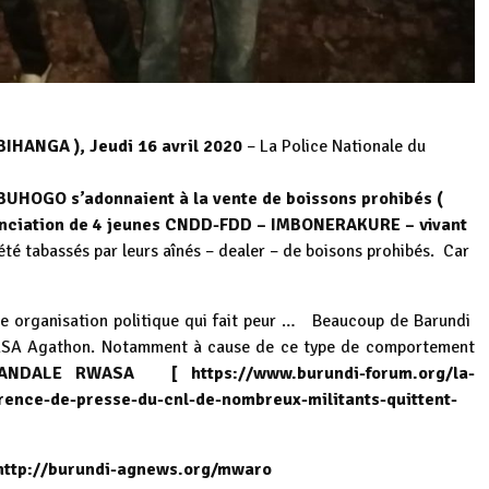
HANGA ), Jeudi 16 avril 2020
– La Police Nationale du
BUHOGO s’adonnaient à la vente de boissons prohibés (
nciation de 4 jeunes CNDD-FDD – IMBONERAKURE – vivant
été tabassés par leurs aînés – dealer – de boisons prohibés. Car
e organisation politique qui fait peur … Beaucoup de Barundi
WASA Agathon. Notamment à cause de ce type de comportement
CANDALE RWASA [
https://www.burundi-forum.org/la-
rence-de-presse-du-cnl-de-nombreux-militants-quittent-
ttp://burundi-agnews.org/mwaro