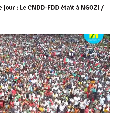
 jour : Le CNDD-FDD était à NGOZI /