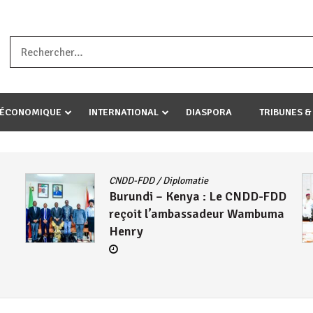
a ataco umariye umuryango wawe canke igihugu cakwibarutse .Wewe 
-ÉCONOMIQUE
INTERNATIONAL
DIASPORA
TRIBUNES &
Actualités
/
East African Community
/
DD
Politique
/
Société
/
UA
Le Président Évariste
ma
Ndayishimiye échange avec
Mahamadou Issoufou sur les
avancées de la ZLECAF
4 août 2026