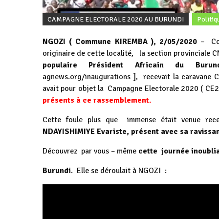
CAMPAGNE ELECTORALE 2020 AU BURUNDI
Politiq
NGOZI ( Commune KIREMBA ), 2/05/2020
– Com
originaire de cette localité, la section provinciale
populaire Président Africain du Burun
agnews.org/inaugurations
], recevait la caravane 
avait pour objet la Campagne Electorale 2020 ( CE2
présents à ce rassemblement.
Cette foule plus que immense était venue rece
NDAYISHIMIYE Evariste, présent avec sa ravis
Découvrez par vous – même
cette journée inoublia
Burundi
. Elle se déroulait à NGOZI :