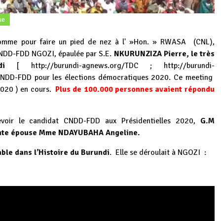
ue
me pour faire un pied de nez à l' »Hon. » RWASA (CNL),
 CNDD-FDD NGOZI, épaulée par S.E.
NKURUNZIZA Pierre, le très
di
[
http://burundi-agnews.org/TDC
;
http://burundi-
CNDD-FDD pour les élections démocratiques 2020. Ce meeting
020 ) en cours.
Plus de 100.000 personnes avaient répondu
voir le candidat CNDD-FDD aux Présidentielles 2020,
G.M
sante épouse Mme NDAYUBAHA Angeline.
ble dans l’Histoire du Burundi
. Elle se déroulait à NGOZI :